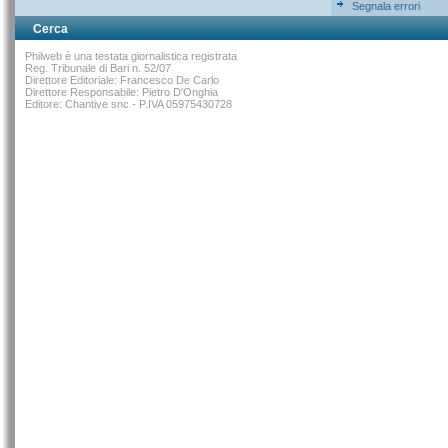
Segnala errori
Cerca
Philweb è una testata giornalistica registrata
Reg. Tribunale di Bari n. 52/07
Direttore Editoriale: Francesco De Carlo
Direttore Responsabile: Pietro D'Onghia
Editore: Chantive snc - P.IVA 05975430728