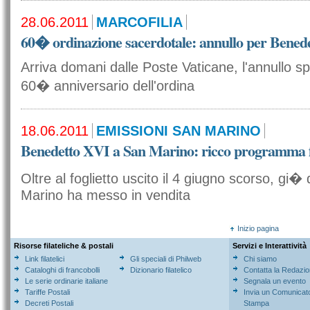
28.06.2011
MARCOFILIA
60� ordinazione sacerdotale: annullo per Bened
Arriva domani dalle Poste Vaticane, l'annullo sp
60� anniversario dell'ordina
18.06.2011
EMISSIONI SAN MARINO
Benedetto XVI a San Marino: ricco programma fi
Oltre al foglietto uscito il 4 giugno scorso, gi�
Marino ha messo in vendita
Inizio pagina
Risorse filateliche & postali
Servizi e Interattività
Link filatelici
Gli speciali di Philweb
Chi siamo
Cataloghi di francobolli
Dizionario filatelico
Contatta la Redazi
Le serie ordinarie italiane
Segnala un evento
Tariffe Postali
Invia un Comunicat
Decreti Postali
Stampa