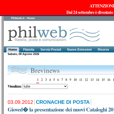
ATTENZIONE!!!
Dal 24 settembre è diventato
Philweb.it - Home
Home
Filatelia
Servizi Postali
Nuove Emissioni
Risorse
Sabato, 08 Agosto 2026
Brevinews
1
2
3
4
5
6
7
8
9
10
11
12
13
14
15
16
Visualizza:
03.09.2012
CRONACHE DI POSTA
Gioved� la presentazione dei nuovi Cataloghi 20