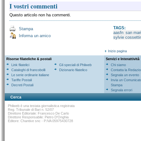
I vostri commenti
Questo articolo non ha commenti.
TAGS:
Stampa
aasfn
san mar
Informa un amico
sylvie cossetti
Inizio pagina
Risorse filateliche & postali
Servizi e Interattività
Link filatelici
Gli speciali di Philweb
Chi siamo
Cataloghi di francobolli
Dizionario filatelico
Contatta la Redazi
Le serie ordinarie italiane
Segnala un evento
Tariffe Postali
Invia un Comunicat
Decreti Postali
Stampa
Segnala errori
Cerca
Philweb è una testata giornalistica registrata
Reg. Tribunale di Bari n. 52/07
Direttore Editoriale: Francesco De Carlo
Direttore Responsabile: Pietro D'Onghia
Editore: Chantive snc - P.IVA 05975430728