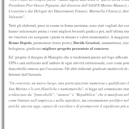
Presidente Pier Orazio Pignatta, dal direttore dell’AASFN Marino Manuzzi, 
Cossettini e dai Delegati dei Dipartimenti Finanze, Marinella Chiaruzzi, Int
Valentini
".
Tutti gli elaborati, presi in esame in forma anonima, sono stati vagliati dai c
hanno selezionato prima i venti migliori bozzetti grafici e poi, nell’ultima r
tre vincitori cui assegnare i premi in denaro e valori numismatici. A maggioranz
Bruno Depetis
Davide Graziosi
, piemontese (terzo posto),
, sammarinese, (se
migliore progetto presentato al concorso
bolognese, giudicato
.
Ed ' proprio il disegno di Maniglio che si trasformerà presto nel logo ufficial
UFN e sarà utilizzato nell’ambito di ogni attività istituzionale, così come pot
francobollo emesso per l’occasione. Gli altri elaborati giudicati meritevoli di
Internet dell’Azienda.
"
Un concorso, un nuovo luogo, una partecipazione numerosa e qualificata ch
San Marino e le arti filateliche e numismatiche
", si legge nel comunicato sta
evidenziato da “francobolli”, “monete” e “Repubblica” che si manifesta nel
come limitato nell’ampiezza e nella superficie, ma estremamente prolifico nel
perché, ancora oggi, capace di veicolare e di promuovere il significato più a