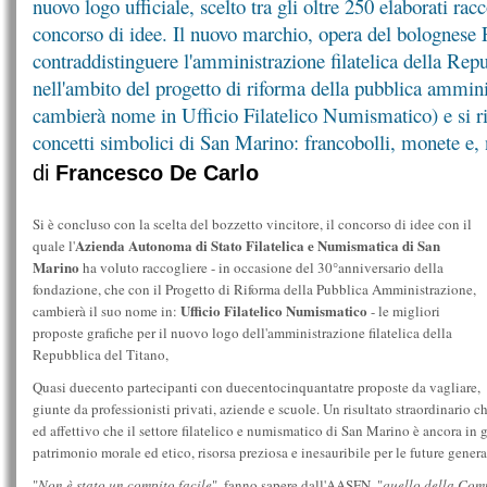
nuovo logo ufficiale, scelto tra gli oltre 250 elaborati rac
concorso di idee. Il nuovo marchio, opera del bolognese 
contraddistinguere l'amministrazione filatelica della Rep
nell'ambito del progetto di riforma della pubblica ammi
cambierà nome in Ufficio Filatelico Numismatico) e si ric
concetti simbolici di San Marino: francobolli, monete e,
di
Francesco De Carlo
Si è concluso con la scelta del bozzetto vincitore, il concorso di idee con il
Azienda Autonoma di Stato Filatelica e Numismatica di San
quale l'
Marino
ha voluto raccogliere - in occasione del 30°anniversario della
fondazione, che con il Progetto di Riforma della Pubblica Amministrazione,
Ufficio Filatelico Numismatico
cambierà il suo nome in:
- le migliori
proposte grafiche per il nuovo logo dell'amministrazione filatelica della
Repubblica del Titano,
Quasi duecento partecipanti con duecentocinquantatre proposte da vagliare,
giunte da professionisti privati, aziende e scuole. Un risultato straordinario c
ed affettivo che il settore filatelico e numismatico di San Marino è ancora in 
patrimonio morale ed etico, risorsa preziosa e inesauribile per le future genera
"
Non è stato un compito facile
", fanno sapere dall'AASFN, "
quello della Com