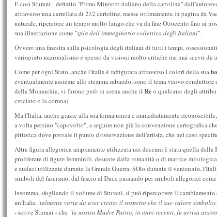
E così Sturani - definito "Primo Ministro italiano della cartolina" dall'autore
attraverso una carrellata di 232 cartoline, messe ottimamente in pagina da Vacc
naturale, ripercorre un tempo molto lungo che va da fine Ottocento fino ai nostr
sua illustrazione come "
spia dell'immaginario collettivo degli Italiani
".
Ovvero una finestra sulla psicologia degli italiani di tutti i tempi, ossessionat
variopinto nazionalismo e spesso da visioni molto critiche ma mai scevri da u
ba
Come per ogni Stato, anche l'Italia è raffigurata attraverso i colori della sua
eventualmente assieme allo stemma sabaudo, sono il tema visivo conduttore del
Re
della Monarchia, vi furono però in scena anche il
o qualcuno degli attribu
crociato o la corona).
Ma l'Italia, anche grazie alla sua forma unica e immediatamente riconoscibile
a volta persino "capovolto", a seguire non già la convenzione cartografica che
pittorica dove prevale il punto d'osservazione dell'artista, che nel caso specifi
Altra figura allegorica ampiamente utilizzata nei decenni è stata quella della
proliferare di figure femminili, desunte dalla romanità o di matrice mitologic
e audaci utilizzate durante la Grande Guerra. SOlo durante il ventennio, l'Ital
simboli del fascismo, dal fascio al Duce passando per simboli allegorici come
Insomma, sfogliando il volume di Sturani, si può ripercorrere il cambiamento e
un'Italia "
talmente varia da aver creato il sospetto che il suo valore simboloc
- scrive Sturani - che "
la nostra Madre Patria, in anni recenti, fu arrisa assiem