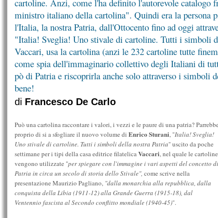
cartoline. Anzi, come l'ha definito l'autorevole catalogo 
ministro italiano della cartolina". Quindi era la persona p
l'Italia, la nostra Patria, dall'Ottocento fino ad oggi attrave
"Italia! Sveglia! Uno stivale di cartoline. Tutti i simboli d
Vaccari, usa la cartolina (anzi le 232 cartoline tutte finem
come spia dell'immaginario collettivo degli Italiani di tut
pò di Patria e riscoprirla anche solo attraverso i simboli 
bene!
di
Francesco De Carlo
Può una cartolina raccontare i valori, i vezzi e le paure di una patria? Parrebb
Enrico Sturani
proprio di si a sfogliare il nuovo volume di
, "
Italia! Sveglia!
Uno stivale di cartoline. Tutti i simboli della nostra Patria
" uscito da poche
Vaccari
settimane per i tipi della casa editrice filatelica
, nel quale le cartoline
vengono utilizzate "
per spiegare con l'immagine i vari aspetti del concetto d
Patria in circa un secolo di storia dello Stivale",
come scrive nella
presentazione Maurizio Pagliano,
"dalla monarchia alla repubblica, dalla
conquista della Libia (1911-12) alla Grande Guerra (1915-18), dal
Ventennio fascista al Secondo conflitto mondiale (1940-45)
".