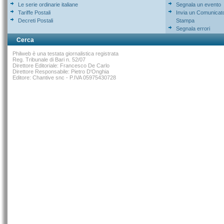
Le serie ordinarie italiane
Segnala un evento
Tariffe Postali
Invia un Comunicat
Decreti Postali
Stampa
Segnala errori
Cerca
Philweb è una testata giornalistica registrata
Reg. Tribunale di Bari n. 52/07
Direttore Editoriale: Francesco De Carlo
Direttore Responsabile: Pietro D'Onghia
Editore: Chantive snc - P.IVA 05975430728