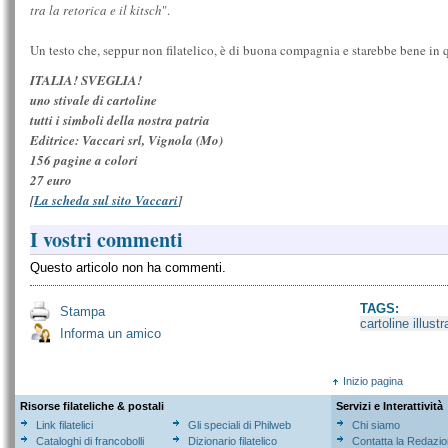
tra la retorica e il kitsch
".
Un testo che, seppur non filatelico, è di buona compagnia e starebbe bene in 
ITALIA! SVEGLIA!
uno stivale di cartoline
tutti i simboli della nostra patria
Editrice: Vaccari srl, Vignola (Mo)
156 pagine a colori
27 euro
[
La scheda sul sito Vaccari
]
I vostri commenti
Questo articolo non ha commenti.
TAGS:
Stampa
cartoline illustr
Informa un amico
Inizio pagina
Risorse filateliche & postali
Servizi e Interattività
Link filatelici
Gli speciali di Philweb
Chi siamo
Cataloghi di francobolli
Dizionario filatelico
Contatta la Redazi