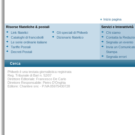
Inizio pagina
Risorse filateliche & postali
Servizi e Interattività
Link filatelici
Gli speciali di Philweb
Chi siamo
Cataloghi di francobolli
Dizionario filatelico
Contatta la Redazi
Le serie ordinarie italiane
Segnala un evento
Tariffe Postali
Invia un Comunicat
Decreti Postali
Stampa
Segnala errori
Cerca
Philweb è una testata giornalistica registrata
Reg. Tribunale di Bari n. 52/07
Direttore Editoriale: Francesco De Carlo
Direttore Responsabile: Pietro D'Onghia
Editore: Chantive snc - P.IVA 05975430728