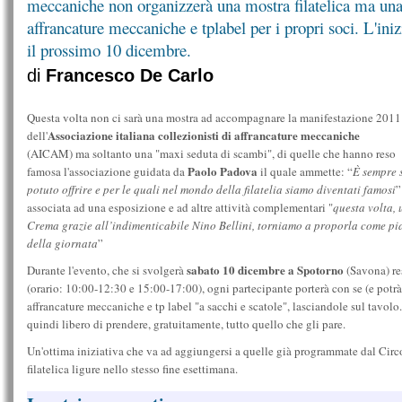
meccaniche non organizzerà una mostra filatelica ma una
affrancature meccaniche e tplabel per i propri soci. L'iniz
il prossimo 10 dicembre.
di
Francesco De Carlo
Questa volta non ci sarà una mostra ad accompagnare la manifestazione 2011
Associazione italiana collezionisti di affrancature meccaniche
dell'
(AICAM) ma soltanto una "maxi seduta di scambi", di quelle che hanno reso
Paolo Padova
famosa l'associazione guidata da
il quale ammette: “
È sempre 
potuto offrire e per le quali nel mondo della filatelia siamo diventati famosi
”
associata ad una esposizione e ad altre attività complementari "
questa volta,
Crema grazie all’indimenticabile Nino Bellini, torniamo a proporla come piatto
della giornata
”
sabato 10 dicembre a Spotorno
Durante l'evento, che si svolgerà
(Savona) re
(orario: 10:00-12:30 e 15:00-17:00), ogni partecipante porterà con se (e potrà
affrancature meccaniche e tp label "a sacchi e scatole", lasciandole sul tavolo
quindi libero di prendere, gratuitamente, tutto quello che gli pare.
Un'ottima iniziativa che va ad aggiungersi a quelle già programmate dal Circ
filatelica ligure nello stesso fine esettimana.