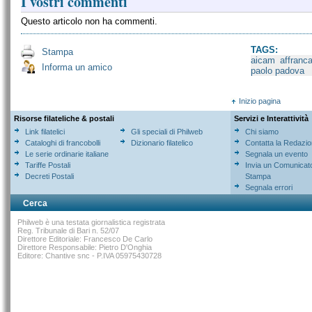
I vostri commenti
Questo articolo non ha commenti.
TAGS:
Stampa
aicam
affranc
Informa un amico
paolo padova
Inizio pagina
Risorse filateliche & postali
Servizi e Interattività
Link filatelici
Gli speciali di Philweb
Chi siamo
Cataloghi di francobolli
Dizionario filatelico
Contatta la Redazi
Le serie ordinarie italiane
Segnala un evento
Tariffe Postali
Invia un Comunicat
Decreti Postali
Stampa
Segnala errori
Cerca
Philweb è una testata giornalistica registrata
Reg. Tribunale di Bari n. 52/07
Direttore Editoriale: Francesco De Carlo
Direttore Responsabile: Pietro D'Onghia
Editore: Chantive snc - P.IVA 05975430728