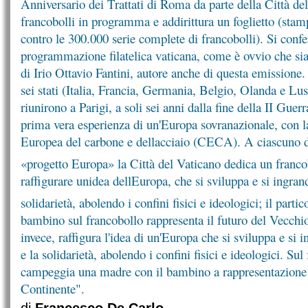
Anniversario dei Trattati di Roma da parte della Città de
francobolli in programma e addirittura un foglietto (sta
contro le 300.000 serie complete di francobolli). Si conf
programmazione filatelica vaticana, come è ovvio che sia
di Irio Ottavio Fantini, autore anche di questa emissione. 
sei stati (Italia, Francia, Germania, Belgio, Olanda e L
riunirono a Parigi, a soli sei anni dalla fine della II Guer
prima vera esperienza di un'Europa sovranazionale, con 
Europea del carbone e dellacciaio (CECA). A ciascuno de
«progetto Europa» la Città del Vaticano dedica un francob
raffigurare unidea dellEuropa, che si sviluppa e si ingrand
solidarietà, abolendo i confini fisici e ideologici; il parti
bambino sul francobollo rappresenta il futuro del Vecchio 
invece, raffigura l'idea di un'Europa che si sviluppa e si i
e la solidarietà, abolendo i confini fisici e ideologici. Sul
campeggia una madre con il bambino a rappresentazione 
Continente".