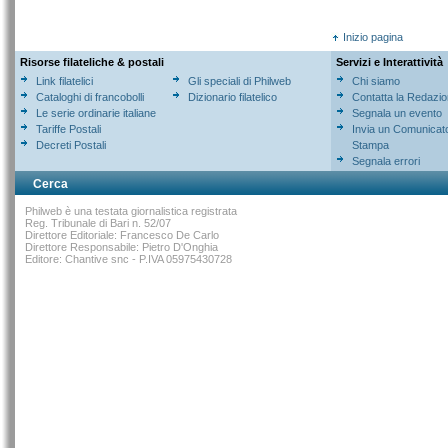
Inizio pagina
Risorse filateliche & postali
Servizi e Interattività
Link filatelici
Gli speciali di Philweb
Chi siamo
Cataloghi di francobolli
Dizionario filatelico
Contatta la Redazi
Le serie ordinarie italiane
Segnala un evento
Tariffe Postali
Invia un Comunicat
Decreti Postali
Stampa
Segnala errori
Cerca
Philweb è una testata giornalistica registrata
Reg. Tribunale di Bari n. 52/07
Direttore Editoriale: Francesco De Carlo
Direttore Responsabile: Pietro D'Onghia
Editore: Chantive snc - P.IVA 05975430728