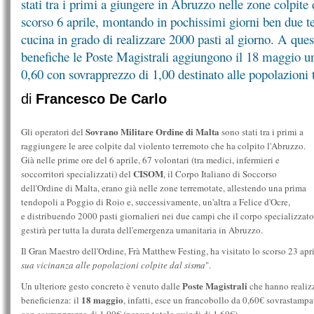
stati tra i primi a giungere in Abruzzo nelle zone colpit
scorso 6 aprile, montando in pochissimi giorni ben due t
cucina in grado di realizzare 2000 pasti al giorno. A ques
benefiche le Poste Magistrali aggiungono il 18 maggio un
0,60 con sovrapprezzo di 1,00 destinato alle popolazioni 
di
Francesco De Carlo
Sovrano Militare Ordine di Malta
Gli operatori del
sono stati tra i primi a
raggiungere le aree colpite dal violento terremoto che ha colpito l'Abruzzo.
Già nelle prime ore del 6 aprile, 67 volontari (tra medici, infermieri e
CISOM
soccorritori specializzati) del
, il Corpo Italiano di Soccorso
dell'Ordine di Malta, erano già nelle zone terremotate, allestendo una prima
tendopoli a Poggio di Roio e, successivamente, un'altra a Felice d'Ocre,
e distribuendo 2000 pasti giornalieri nei due campi che il corpo specializzato
gestirà per tutta la durata dell'emergenza umanitaria in Abruzzo.
Il Gran Maestro dell'Ordine, Frà Matthew Festing, ha visitato lo scorso 23 apri
sua vicinanza alle popolazioni colpite dal sisma
".
Poste Magistrali
Un ulteriore gesto concreto è venuto dalle
che hanno realizz
18 maggio
beneficienza: il
, infatti, esce un francobollo da 0,60€ sovra