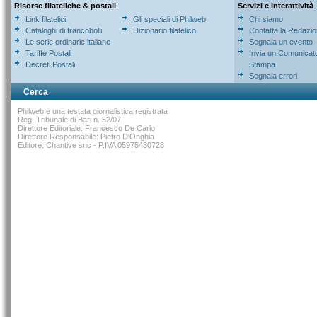
Risorse filateliche & postali
Servizi e Interattività
Link filatelici
Gli speciali di Philweb
Chi siamo
Cataloghi di francobolli
Dizionario filatelico
Contatta la Redazi
Le serie ordinarie italiane
Segnala un evento
Tariffe Postali
Invia un Comunicat
Decreti Postali
Stampa
Segnala errori
Cerca
Philweb è una testata giornalistica registrata
Reg. Tribunale di Bari n. 52/07
Direttore Editoriale: Francesco De Carlo
Direttore Responsabile: Pietro D'Onghia
Editore: Chantive snc - P.IVA 05975430728