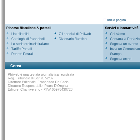
Inizio pagina
Risorse filateliche & postali
Servizi e Interattività
Link filatelici
Gli speciali di Philweb
Chi siamo
Cataloghi di francobolli
Dizionario filatelico
Contatta la Redazi
Le serie ordinarie italiane
Segnala un evento
Tariffe Postali
Invia un Comunicat
Decreti Postali
Stampa
Segnala errori
Cerca
Philweb è una testata giornalistica registrata
Reg. Tribunale di Bari n. 52/07
Direttore Editoriale: Francesco De Carlo
Direttore Responsabile: Pietro D'Onghia
Editore: Chantive snc - P.IVA 05975430728