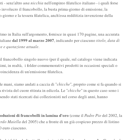
ti - senz'altro
una nicchia
nell'empireo filatelico italiano - i quali forse
involucro il francobollo, la busta prima-giorno di emissione, la
iorno e la tessera filatelica, anch'essa redditizia invenzione della
rimo in Italia sull'argomento, fornisce in quasi 170 pagine, una accurata
dal 1999 al marzo 2007
Italiane
, indicando per ciascuno
titolo, data di
ne e quotazione attuale
.
l francobollo singolo nuovo (per il quale, sul catalogo viene indicata
imi, in realtà, i folder commemorativi prodotti in occasioni speciali o
 coincidenza di un'emissione filatelica.
e mani, siamo andati a caccia di "
chicche
", proprio come si fa quando si
 rivista del cuore ritirata in edicola. Le "
chicche
" in questo caso sono i
sendo stati ricercati dai collezionisti nel corso degli anni, hanno
oduzioni di francobolli in lamina d'oro
(come il
Padre Pio
del 2002, la
rdo Maiella
del 2005) che a fronte di un già cospicuo prezzo di listino
00 euro ciascuno.