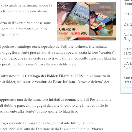
deno
o solo qualche settimana fa con la
a Riccione, si apre con alcune
E' 15
corso dell'evento riccionese sono
Dal 
ginare in un momento - quello
lica italiana.
Nasce
Regn
il poderoso catalogo enciclopedico dell'editore torinese, è terminata:
Dall'
 orgogliosamente presentato alla stampa specializzata la loro "creatura",
carto
g di peso, che in un certo senso rivoluziona il concetto stesso di filatelia
più difficile, ma senz'altro efficace - di filologia.
L'Art
filat
Catalogo dei Folder Filatelici 2008
'altra novità: il
, un volumetto di
San G
Poste Italiane
 ai folder, realizzati e venduti da
, "croce e delizia" dei
israe
rappresenta una delle numerose iniziative commerciali di Poste Italiane
andi dubbi e parecchi mugugni da parte di coloro che il francobollo lo
sivamente alla "fonte" di uno sportello filatelico.
alogo specializzato significa che, nonostante tutto, i folder di
Marisa
ti nel 1999 dall'attuale Direttore della Divisione Filatelia,