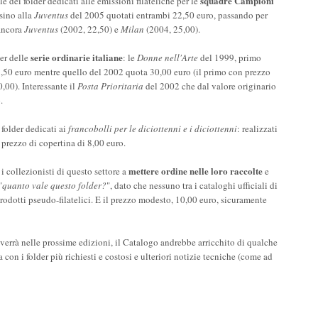
squadre Campioni
e dei folder dedicati alle emissioni filateliche per le
sino alla
Juventus
del 2005 quotati entrambi 22,50 euro, passando per
 ancora
Juventus
(2002, 22,50) e
Milan
(2004, 25,00).
serie ordinarie italiane
er delle
: le
Donne nell'Arte
del 1999, primo
18,50 euro mentre quello del 2002 quota 30,00 euro (il primo con prezzo
,00). Interessante il
Posta Prioritaria
del 2002 che dal valore originario
.
e folder dedicati ai
francobolli per le diciottenni e i diciottenni
: realizzati
prezzo di copertina di 8,00 euro.
mettere ordine nelle loro raccolte
i collezionisti di questo settore a
e
"
quanto vale questo folder?
", dato che nessuno tra i cataloghi ufficiali di
rodotti pseudo-filatelici. E il prezzo modesto, 10,00 euro, sicuramente
verrà nelle prossime edizioni, il Catalogo andrebbe arricchito di qualche
con i folder più richiesti e costosi e ulteriori notizie tecniche (come ad