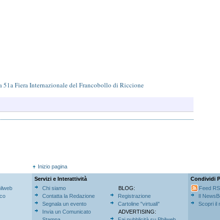
lla 51a Fiera Internazionale del Francobollo di Riccione
Inizio pagina
Servizi e Interattività
Condividi 
hilweb
Chi siamo
BLOG:
Feed R
ico
Contatta la Redazione
Registrazione
Il NewsB
Segnala un evento
Cartoline "virtuali"
Scopri il
Invia un Comunicato
ADVERTISING:
Stampa
Fai pubblicità su Philweb