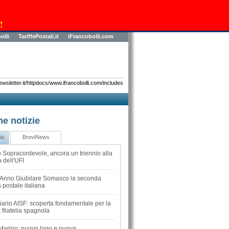
!
olli
TariffePostali.it
iFrancobolli.com
sletter.it/httpdocs/www.ifrancobolli.com/includes
me notizie
ia
BreviNews
 Sopracordevole, ancora un triennio alla
 dell'UFI
l'Anno Giubilare Somasco la seconda
 postale italiana
iario AISF: scoperta fondamentale per la
 filatelia spagnola
Marino: nuovo logo e nuova