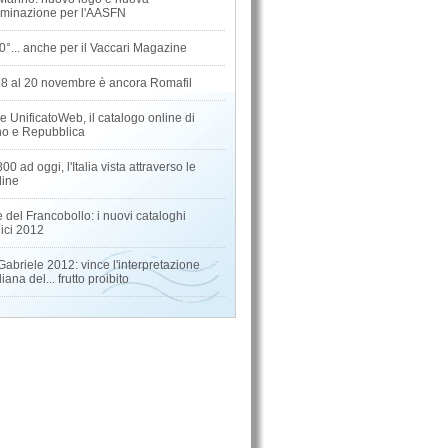
minazione per l'AASFN
0°... anche per il Vaccari Magazine
18 al 20 novembre è ancora Romafil
 UnificatoWeb, il catalogo online di
o e Repubblica
800 ad oggi, l'Italia vista attraverso le
line
e del Francobollo: i nuovi cataloghi
elici 2012
abriele 2012: vince l'interpretazione
liana del... frutto proibito