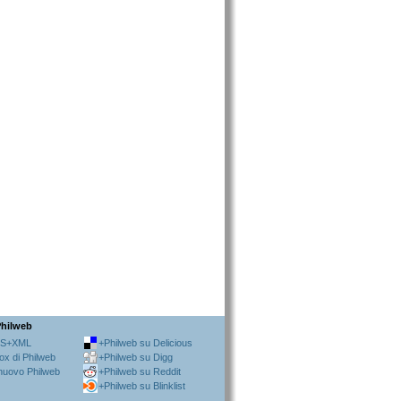
Philweb
SS+XML
+Philweb su Delicious
ox di Philweb
+Philweb su Digg
 nuovo Philweb
+Philweb su Reddit
+Philweb su Blinklist