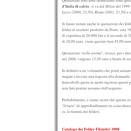
Quotazioni senz'altro interessanti sono quell
d'Italia di calcio
: si va dal
Milan
del 1999 
Lazio
(2000, 23,50),
Roma
(2001, 23,50) e
Si fanno notare anche le quotazioni dei fold
folder in assoluto prodotto da Poste, vale 
di copertina di 20.000 lire e il secondo di 20
di 20,00 euro, viene quotato ben 45,00 euro
Quotazioni "
nella norma
", invece, per i du
nel 2006, valgono 12,50 euro a fronte di un 
In definitiva un volumetto che potrà aiutare 
magari a trovare una risposta alla domanda 
francobolli quota in modo rigoroso questi p
non farà pentire nessuno dell'acquisto.
Probabilmente, e siamo sicuri che questo av
"
lettura
" di approfondimento in coincidenza 
es. la tiratura dei folder).
Catalogo dei Folder Filatelici 2008