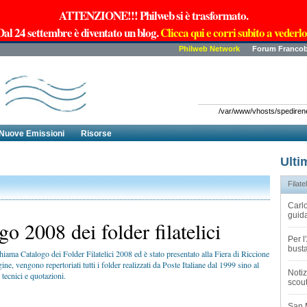
ATTENZIONE!!! Philweb si è trasformato.
Dal 24 settembre è diventato un blog.
Clicca qui e corri subito a vederlo
Philweb Network
Forum Francob
/var/www/vhosts/spedirenew
Nuove Emissioni
Risorse
Ulti
Filatel
Carlo
guida
go 2008 dei folder filatelici
Per 
busta
chiama Catalogo dei Folder Filatelici 2008 ed è stato presentato alla Fiera di Riccione
gine, vengono repertoriati tutti i folder realizzati da Poste Italiane dal 1999 sino al
Notiz
tecnici e quotazioni.
scout
San 