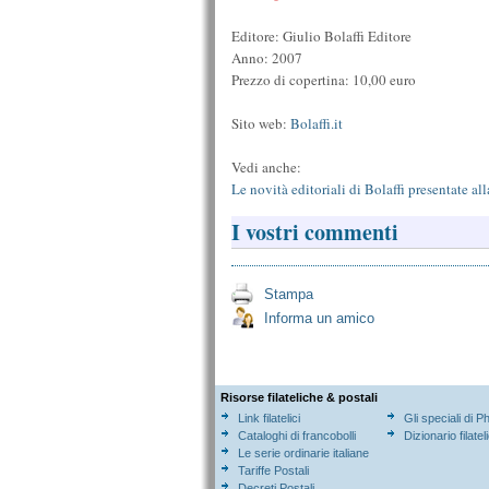
Editore: Giulio Bolaffi Editore
Anno: 2007
Prezzo di copertina: 10,00 euro
Sito web:
Bolaffi.it
Vedi anche:
Le novità editoriali di Bolaffi presentate a
I vostri commenti
Stampa
Informa un amico
Risorse filateliche & postali
Link filatelici
Gli speciali di P
Cataloghi di francobolli
Dizionario filatel
Le serie ordinarie italiane
Tariffe Postali
Decreti Postali