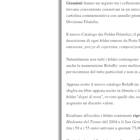
Giannini
) hanno un seguito tra i collezionis
trovano conveniente conservare in un unico 
cartolina commemorativa con annullo primo-g
Divisione Filatelia.
Il nuovo Catalogo dei Folder Filatelici, il p
descrizione di ogni folder emesso da Poste 
emissione, prezzo di copertina, composizio
Naturalmente non tutti i folder contengono i
anche la numerazione Bolaffi): sono moltiss
per ricorrenze del tutto particolari e non in
Appena avuto il nuovo catalogo Bolaffi tra l
sfoglia un libro appena uscito in libreria o la
folder "
degni di nota
", ovvero quelli che, es
acquisito un discreto valore.
ripr
Risaltano all'occhio i folder contenenti
Madonna del Tirano
del 2004 e il
San Gera
(tra i 50 e i 55 euro) arrivano a quotare 75,