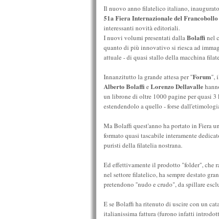
Il nuovo anno filatelico italiano, inaugurat
51a Fiera Internazionale del Francobollo
interessanti novità editoriali.
Bolaffi
I nuovi volumi presentati dalla
nel 
quanto di più innovativo si riesca ad imma
attuale - di quasi stallo della macchina filate
Forum
Innanzitutto la grande attesa per "
", 
Alberto Bolaffi
Lorenzo Dellavalle
e
hanno
un librone di oltre 1000 pagine per quasi 3 k
estendendolo a quello - forse dall'etimologia 
Ma Bolaffi quest'anno ha portato in Fiera un
formato quasi tascabile interamente dedicato
puristi della filatelia nostrana.
Ed effettivamente il prodotto "folder", che 
nel settore filatelico, ha sempre destato gr
pretendono "nudo e crudo", da spillare esclu
E se Bolaffi ha ritenuto di uscire con un cat
italianissima fattura (furono infatti introdot