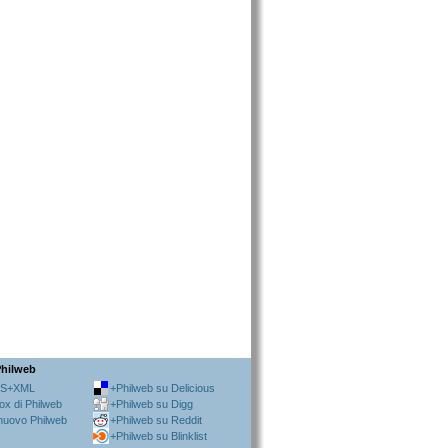
Philweb
SS+XML
+Philweb su Delicious
ox di Philweb
+Philweb su Digg
 nuovo Philweb
+Philweb su Reddit
+Philweb su Blinklist