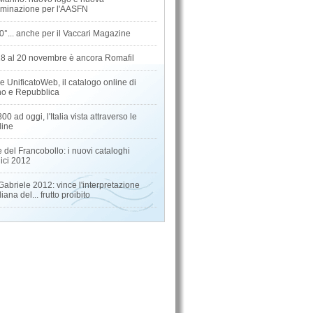
minazione per l'AASFN
0°... anche per il Vaccari Magazine
18 al 20 novembre è ancora Romafil
 UnificatoWeb, il catalogo online di
o e Repubblica
800 ad oggi, l'Italia vista attraverso le
line
e del Francobollo: i nuovi cataloghi
elici 2012
abriele 2012: vince l'interpretazione
liana del... frutto proibito