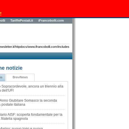
!
olli
TariffePostali.it
iFrancobolli.com
sletter.it/httpdocs/www.ifrancobolli.com/includes
me notizie
ia
BreviNews
 Sopracordevole, ancora un triennio alla
 dell'UFI
l'Anno Giubilare Somasco la seconda
 postale italiana
iario AISF: scoperta fondamentale per la
 filatelia spagnola
Marino: nuovo logo e nuova