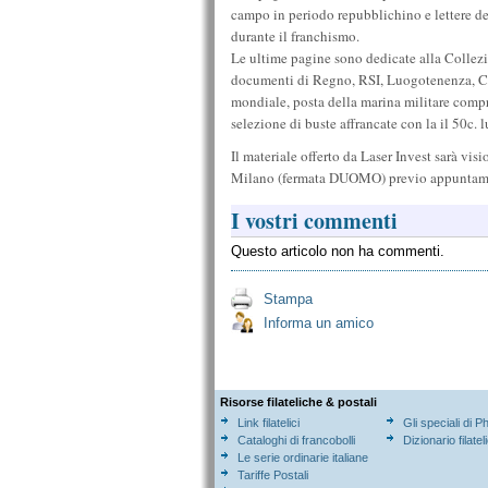
campo in periodo repubblichino e lettere de
durante il franchismo.
Le ultime pagine sono dedicate alla Collezio
documenti di Regno, RSI, Luogotenenza, CLN
mondiale, posta della marina militare comp
selezione di buste affrancate con la il 50c.
Il materiale offerto da Laser Invest sarà vis
Milano (fermata DUOMO) previo appuntam
I vostri commenti
Questo articolo non ha commenti.
Stampa
Informa un amico
Risorse filateliche & postali
Link filatelici
Gli speciali di P
Cataloghi di francobolli
Dizionario filatel
Le serie ordinarie italiane
Tariffe Postali