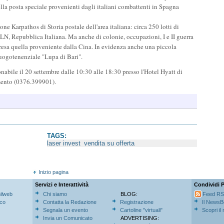
lla posta speciale provenienti dagli italiani combattenti in Spagna
ne Karpathos di Storia postale dell'area italiana: circa 250 lotti di
, Repubblica Italiana. Ma anche di colonie, occupazioni, I e II guerra
resa quella proveniente dalla Cina. In evidenza anche una piccola
 luogotenenziale "Lupa di Bari".
ionabile il 20 settembre dalle 10:30 alle 18:30 presso l'Hotel Hyatt di
ento (0376.399901).
TAGS:
laser invest
vendita su offerta
Inizio pagina
Servizi e Interattività
Condividi 
hilweb
Chi siamo
BLOG:
Feed R
ico
Contatta la Redazione
Registrazione
Il NewsB
Segnala un evento
Cartoline "virtuali"
Scopri il
Invia un Comunicato
ADVERTISING: