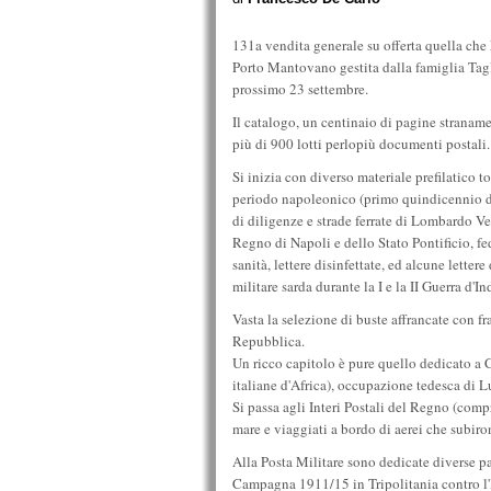
131a vendita generale su offerta quella che
Porto Mantovano gestita dalla famiglia Tag
prossimo 23 settembre.
Il catalogo, un centinaio di pagine strana
più di 900 lotti perlopiù documenti postali.
Si inizia con diverso materiale prefilatico t
periodo napoleonico (primo quindicennio del
di diligenze e strade ferrate di Lombardo V
Regno di Napoli e dello Stato Pontificio, fedi
sanità, lettere disinfettate, ed alcune lettere
militare sarda durante la I e la II Guerra d'I
Vasta la selezione di buste affrancate con f
Repubblica.
Un ricco capitolo è pure quello dedicato a 
italiane d'Africa), occupazione tedesca di L
Si passa agli Interi Postali del Regno (comp
mare e viaggiati a bordo di aerei che subiro
Alla Posta Militare sono dedicate diverse p
Campagna 1911/15 in Tripolitania contro l'I