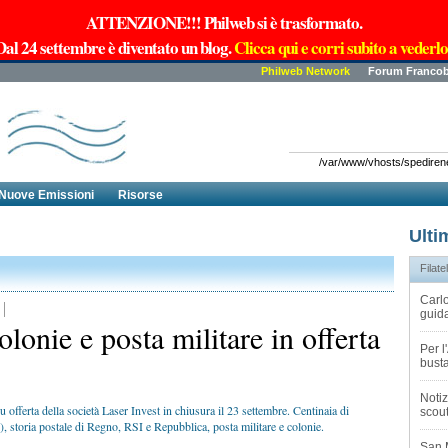
ATTENZIONE!!! Philweb si è trasformato.
Dal 24 settembre è diventato un blog.
Clicca qui e corri subito a vederlo
Philweb Network
Forum Francob
/var/www/vhosts/spedirenew
Nuove Emissioni
Risorse
Ulti
Filatel
Carlo
guida
olonie e posta militare in offerta
Per 
busta
Notiz
u offerta della società Laser Invest in chiusura il 23 settembre. Centinaia di
scout
i), storia postale di Regno, RSI e Repubblica, posta militare e colonie.
San 