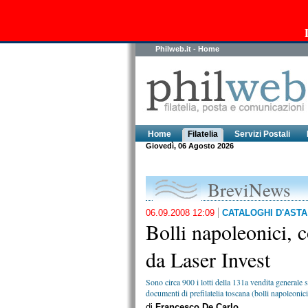
Philweb.it - Home
Home
Filatelia
Servizi Postali
Giovedì, 06 Agosto 2026
BreviNews
06.09.2008 12:09
CATALOGHI D'ASTA
Bolli napoleonici, c
da Laser Invest
Sono circa 900 i lotti della 131a vendita generale s
documenti di prefilatelia toscana (bolli napoleonic
di
Francesco De Carlo