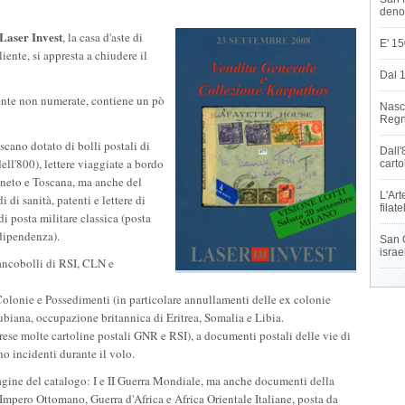
deno
Laser Invest
, la casa d'aste di
E' 15
liente,
si appresta a chiudere il
Dal 
mente non numerate, contiene un pò
Nasce
Regn
oscano dotato di bolli postali di
Dall'
l'800), lettere viaggiate a bordo
carto
eneto e Toscana, ma anche del
L'Art
 di sanità, patenti e lettere di
filat
 di posta militare classica (posta
ndipendenza).
San G
israe
rancobolli di RSI, CLN e
Colonie e Possedimenti (in particolare annullamenti delle ex colonie
ubiana, occupazione britannica di Eritrea, Somalia e Libia.
rese molte cartoline postali GNR e RSI), a documenti postali delle vie di
no incidenti durante il volo.
agine del catalogo: I e II Guerra Mondiale, ma anche documenti della
mpero Ottomano, Guerra d'Africa e Africa Orientale Italiane, posta da