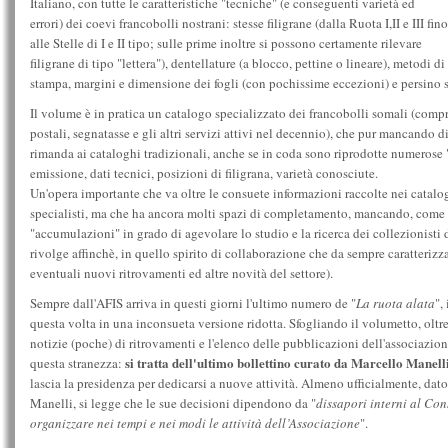
Italiano, con tutte le caratteristiche "tecniche" (e conseguenti varietà ed
errori) dei coevi francobolli nostrani: stesse filigrane (dalla Ruota I,II e III fino
alle Stelle di I e II tipo; sulle prime inoltre si possono certamente rilevare
filigrane di tipo "lettera"), dentellature (a blocco, pettine o lineare), metodi di
stampa, margini e dimensione dei fogli (con pochissime eccezioni) e persino 
Il volume è in pratica un catalogo specializzato dei francobolli somali (compr
postali, segnatasse e gli altri servizi attivi nel decennio), che pur mancando di
rimanda ai cataloghi tradizionali, anche se in coda sono riprodotte numerose 
emissione, dati tecnici, posizioni di filigrana, varietà conosciute.
Un'opera importante che va oltre le consuete informazioni raccolte nei catalog
specialisti, ma che ha ancora molti spazi di completamento, mancando, come per
"accumulazioni" in grado di agevolare lo studio e la ricerca dei collezionisti 
rivolge affinchè, in quello spirito di collaborazione che da sempre caratteriz
eventuali nuovi ritrovamenti ed altre novità del settore).
Sempre dall'AFIS arriva in questi giorni l'ultimo numero de "
La ruota alata
",
questa volta in una inconsueta versione ridotta. Sfogliando il volumetto, oltre
notizie (poche) di ritrovamenti e l'elenco delle pubblicazioni dell'associazion
si tratta dell'ultimo bollettino curato da Marcello Manell
questa stranezza:
lascia la presidenza per dedicarsi a nuove attività. Almeno ufficialmente, dato
Manelli, si legge che le sue decisioni dipendono da "
dissapori interni al Cons
organizzare nei tempi e nei modi le attività dell’Associazione
".