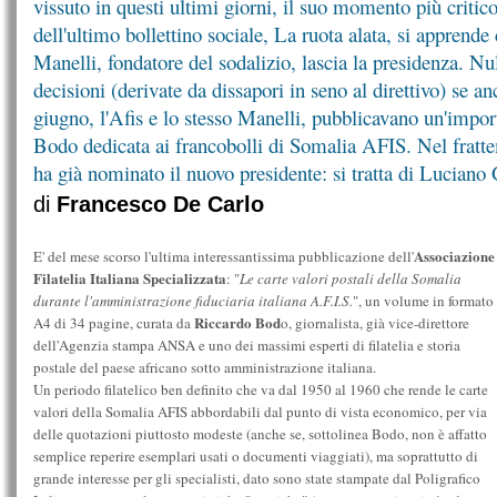
vissuto in questi ultimi giorni, il suo momento più critic
dell'ultimo bollettino sociale, La ruota alata, si apprende
Manelli, fondatore del sodalizio, lascia la presidenza. Nul
decisioni (derivate da dissapori in seno al direttivo) se a
giugno, l'Afis e lo stesso Manelli, pubblicavano un'impo
Bodo dedicata ai francobolli di Somalia AFIS. Nel fratte
ha già nominato il nuovo presidente: si tratta di Luciano
di
Francesco De Carlo
Associazione
E' del mese scorso l'ultima interessantissima pubblicazione dell'
Filatelia Italiana Specializzata
: "
Le carte valori postali della Somalia
durante l'amministrazione fiduciaria italiana A.F.I.S.
", un volume in formato
Riccardo Bod
A4 di 34 pagine, curata da
o, giornalista, già vice-direttore
dell'Agenzia stampa ANSA e uno dei massimi esperti di filatelia e storia
postale del paese africano sotto amministrazione italiana.
Un periodo filatelico ben definito che va dal 1950 al 1960 che rende le carte
valori della Somalia AFIS abbordabili dal punto di vista economico, per via
delle quotazioni piuttosto modeste (anche se, sottolinea Bodo, non è affatto
semplice reperire esemplari usati o documenti viaggiati), ma soprattutto di
grande interesse per gli specialisti, dato sono state stampate dal Poligrafico