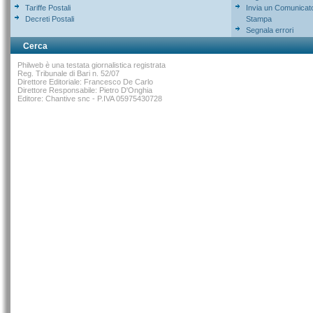
Tariffe Postali
Invia un Comunicat
Decreti Postali
Stampa
Segnala errori
Cerca
Philweb è una testata giornalistica registrata
Reg. Tribunale di Bari n. 52/07
Direttore Editoriale: Francesco De Carlo
Direttore Responsabile: Pietro D'Onghia
Editore: Chantive snc - P.IVA 05975430728