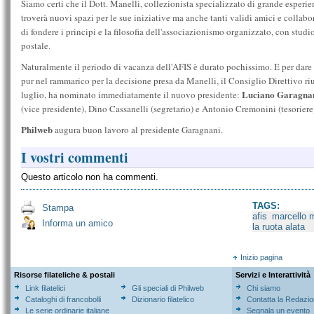
Siamo certi che il Dott. Manelli, collezionista specializzato di grande esperien
troverà nuovi spazi per le sue iniziative ma anche tanti validi amici e collab
di fondere i principi e la filosofia dell'associazionismo organizzato, con studio
postale.
Naturalmente il periodo di vacanza dell'AFIS è durato pochissimo. E per dare u
pur nel rammarico per la decisione presa da Manelli, il Consiglio Direttivo r
Luciano Garagna
luglio, ha nominato immediatamente il nuovo presidente:
(vice presidente), Dino Cassanelli (segretario) e Antonio Cremonini (tesoriere
Philweb
augura buon lavoro al presidente Garagnani.
I vostri commenti
Questo articolo non ha commenti.
TAGS:
Stampa
afis
marcello m
Informa un amico
la ruota alata
Inizio pagina
Risorse filateliche & postali
Servizi e Interattività
Link filatelici
Gli speciali di Philweb
Chi siamo
Cataloghi di francobolli
Dizionario filatelico
Contatta la Redazi
Le serie ordinarie italiane
Segnala un evento