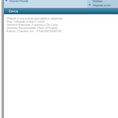
Decreti Postali
Stampa
Segnala errori
Cerca
Philweb è una testata giornalistica registrata
Reg. Tribunale di Bari n. 52/07
Direttore Editoriale: Francesco De Carlo
Direttore Responsabile: Pietro D'Onghia
Editore: Chantive snc - P.IVA 05975430728