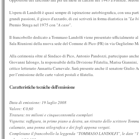
Oppositore del fascismo finì per un mese in carcere nel 1943 a Firenze. Muore
L'opera di Landolfi è quasi sempre di ispirazione autobiografica, con una part
grandi passioni, il gioco d'azzardo, di cui scriverà in forma diaristica in "
La bi
Premio Strega nel 1975 con "
A caso
".
Il francobollo dedicato a Tommaso Landolfi viene presentato ufficialmente al
Sala Riunioni della nuova sede del Comune di Pico (FR) in via Guglielmo M
Alla cerimonia oltre al Sindaco di Pico, Antonio Pandozzi, partecipano anche i
Giovanni Ialongo, la responsabile della Divisione Filatelia, Marisa Giannini
critico letterario Annarita Carnevale. Sarà presente anche il senatore Giulio
per l’emissione delle carte valori postali e filatelia.
Caratteristiche tecniche dell'emissione
Data di emissione: 19 luglio 2008
Valore: € 0,60
Tiratura: tre milioni e cinquecentomila esemplari
Vignetta: raffigura, in primo piano a destra, un ritratto dello scrittore Tommas
calamaio, una penna stilografica e dei fogli appena vergati.
Completano il francobollo la leggenda “TOMMASO LANDOLFI”, le date “1908