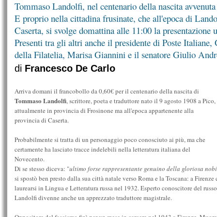
Tommaso Landolfi, nel centenario della nascita avvenuta 
E proprio nella cittadina frusinate, che all'epoca di Landol
Caserta, si svolge domattina alle 11:00 la presentazione u
Presenti tra gli altri anche il presidente di Poste Italiane
della Filatelia, Marisa Giannini e il senatore Giulio Andr
di
Francesco De Carlo
Arriva domani il francobollo da 0,60€ per il centenario della nascita di
Tommaso Landolfi
, scrittore, poeta e traduttore nato il 9 agosto 1908 a Pico,
attualmente in provincia di Frosinone ma all'epoca appartenente alla
provincia di Caserta.
Probabilmente si tratta di un personaggio poco conosciuto ai più, ma che
certamente ha lasciato tracce indelebili nella letteratura italiana del
Novecento.
Di se stesso diceva: "
ultimo forse rappresentante genuino della gloriosa nob
si spostò ben presto dalla sua città natale verso Roma e la Toscana: a Firenze 
laurearsi in Lingua e Letteratura russa nel 1932. Esperto conoscitore del russo
Landolfi divenne anche un apprezzato traduttore magistrale.