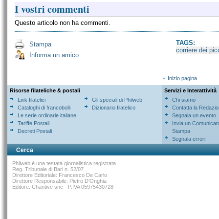
I vostri commenti
Questo articolo non ha commenti.
TAGS:
Stampa
corriere dei pic
Informa un amico
Inizio pagina
Risorse filateliche & postali
Servizi e Interattività
Link filatelici
Gli speciali di Philweb
Chi siamo
Cataloghi di francobolli
Dizionario filatelico
Contatta la Redazi
Le serie ordinarie italiane
Segnala un evento
Tariffe Postali
Invia un Comunicat
Decreti Postali
Stampa
Segnala errori
Cerca
Philweb è una testata giornalistica registrata
Reg. Tribunale di Bari n. 52/07
Direttore Editoriale: Francesco De Carlo
Direttore Responsabile: Pietro D'Onghia
Editore: Chantive snc - P.IVA 05975430728