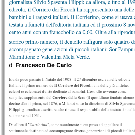
giornalista Silvio Spaventa Filippi: da allora, e fino al 1
edicola, il Corriere dei Piccoli ha rappresentato una delle 
bambini e i ragazzi italiani. Il Corrierino, come si usava
testata a fumetti dell'editoria italiana ed il prossimo 8 n
cento anni con un francobollo da 0,60. Oltre alla riprodu
storico primo numero, il dentello raffigura solo quattro 
accompagnato generazioni di piccoli italiani: Sor Pampur
Marmittone e Valentina Mela Verde.
di
Francesco De Carlo
Era da poco passato il Natale del 1908: il 27 dicembre usciva nelle edicole
Il Corriere dei Piccoli
italiane il primo numero de
, una delle più antiche,
celebri (e celebrate) riviste dedicate ai bambini. L'esordio avvenne come
Corriere della Sera
semplice supplemento del
(il quotidiano fondato alcune
Silvio Spavent
decine d'anni prima, nel 1876, a Milano) sotto la direzione di
Filippi
, giornalista e scrittore, che rimase il responsabile della testata sino all
sua morte nel 1931.
Da allora il "
Corrierino
", come usualmente si era preso ad appellare il
settimanale destinato ad accompagnare diverse generazioni di piccoli italiani