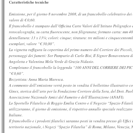
Caratteristiche tecniche
Emissione, per il giorno 8 novembre 2008, di un francobollo celebrativo dei 
valore di € 0,60.
Il francobollo è stampato dall’Officina Carte Valori dell’Istituto Poligrafico 
rotocalcografia, su carta fluorescente, non filigranata; formato carta: mm 4
dentellatura: 13 x 13¼; colori: cinque; tiratura: tre milioni e cinquecentomi
esemplari, valore “€ 30,00”.
La vignetta raffigura la copertina del primo numero del Corriere dei Piccoli,
personaggi dei fumetti: Sor Pampurio di Carlo Bisi, Il Signor Bonaventura 
Angoletta e Valentina Mela Verde di Grazia Nidasio.
Completano il francobollo la leggenda “100 ANNI DEL CORRIERE DEI PICCOL
“€ 0,60”.
Bozzettista: Anna Maria Maresca.
A commento dell’emissione verrà posto in vendita il bollettino illustrativo c
Ginex, storica dell’arte per la Fondazione Corriere della Sera, del Dott. Pao
Associazione Nazionale Amici del Fumetto e dell’Illustrazione (ANAFI).
Lo Sportello Filatelico di Reggio Emilia Centro e il Negozio “Spazio Filate
utilizzeranno, il giorno di emissione, il rispettivo annullo speciale realizzato
Italiane.
Il francobollo e i prodotti filatelici saranno posti in vendita presso gli Uffici P
territorio nazionale, i Negozi “Spazio Filatelia” di Roma, Milano, Venezia, 