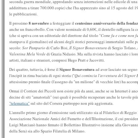
seconda guerra mondiale, approdando senza interruzioni nelle edicole di una 
addirittura a tirare 700.000 copie) che l'ha apprezzato sino al 15 agosto del 
le pubblicazioni.
8 novembre
centesimo anniversario della fondaz
Il prossimo
a festeggiare il
anche un francobollo. Con valore nominale di 0,60€, il dentello raffigura la c
(che si apriva con un editoriale del direttore dal titolo "
Come fu e come non fu.
stampava il giornalino) ed alcuni degli storici personaggi immortalati sulle p
secolo:
Sor Pampurio
di Carlo Bisi,
Il Signor Bonaventura
di Sergio Tofano,
Valentina Mela Verde
di Grazia Nidasio. Ma sulla rivista hanno lasciato i lor
artisti, italiani e stranieri, compresi Hugo Pratt e Jacovitti.
Signor Bonaventura
Dei quattro, tuttavia, è forse il
ad aver lasciato un segno 
l'incipit in rima baciata di ogni storia ("
Qui comincia l'avventura del Signor
attesissimo premio finale (l'assegno da "un milione" di vecchie lire) ha acco
Ormai il Corriere dei Piccoli non esiste più da anni, anche se su Internet è anco
decine di siti "amatoriali" (sui quali è possibile recuperare anche le tavole pi
"telematica"
sul sito del Corsera purtroppo non più aggiornata.
L'annullo primo giorno d'emissione sarà utilizzato sia al Filatelico di Reggio
Associazione Nazionale Amici del Fumetto e dell'Illustrazione, il cui presiden
Luigi Marcianò hanno firmato il Bollettino Illustrativo insieme alla Giovann
della Sera) sia allo Spazio Filatelia di Milano.