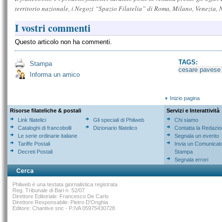
territorio nazionale, i Negozi “Spazio Filatelia” di Roma, Milano, Venezia, 
I vostri commenti
Questo articolo non ha commenti.
TAGS:
Stampa
cesare pavese
Informa un amico
Inizio pagina
Risorse filateliche & postali
Servizi e Interattività
Link filatelici
Gli speciali di Philweb
Chi siamo
Cataloghi di francobolli
Dizionario filatelico
Contatta la Redazi
Le serie ordinarie italiane
Segnala un evento
Tariffe Postali
Invia un Comunicat
Decreti Postali
Stampa
Segnala errori
Cerca
Philweb è una testata giornalistica registrata
Reg. Tribunale di Bari n. 52/07
Direttore Editoriale: Francesco De Carlo
Direttore Responsabile: Pietro D'Onghia
Editore: Chantive snc - P.IVA 05975430728