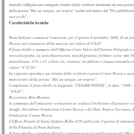
dentello raffigura uno stringato ritratto dello scrittore attorniato da una porz
della poesia "
Hai un sangue, un respiro
" scritto nel marzo del '50 e pubblicat
tuoi occhi
".
Caratteristiche tecniche
Poste Italiane comunica l'emissione, per il giorno 9 settembre 2008, di un 
Pavese, nel centenario della nascita, nel valore di € 0,65.
Il francobollo è stampato dall'Officina Carte Valori dell'Istituto Poligrafico e
rotocalcografia, su carta fluorescente, non filigranata; formato carta: mm 3
dentellatura: 13¼ x 13; colori: tre; tiratura: tre milioni e cinquecentomila e
valore “€ 32,50”.
La vignetta riproduce un ritratto dello scrittore e poeta Cesare Pavese e un p
manoscritto della poesia “Hai un sangue, un respiro”.
Completano il francobollo la leggenda “CESARE PAVESE”, le date “1908 – 19
“€ 0,65”.
Bozzettista: Rita Morena.
A commento dell'emissione verrà posto in vendita il bollettino illustrativo co
Artuffo, Presidente Fondazione Cesare Pavese e del Dott. Franco Vaccaneo, 
Fondazione Cesare Pavese.
L'Ufficio Postale di Santo Stefano Belbo (CN) utilizzerà, il giorno di emission
della Filatelia di Poste Italiane.
Il francobollo e i prodotti filatelici saranno posti in vendita presso gli Uffici P