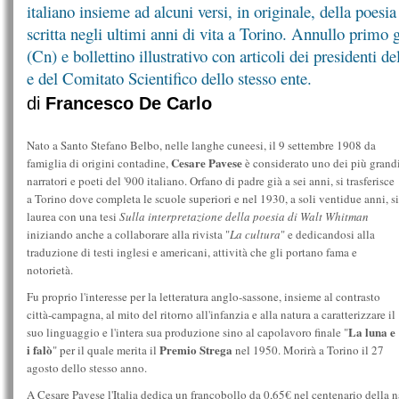
italiano insieme ad alcuni versi, in originale, della poes
scritta negli ultimi anni di vita a Torino. Annullo primo
(Cn) e bollettino illustrativo con articoli dei presidenti 
e del Comitato Scientifico dello stesso ente.
di
Francesco De Carlo
Nato a Santo Stefano Belbo, nelle langhe cuneesi, il 9 settembre 1908 da
Cesare Pavese
famiglia di origini contadine,
è considerato uno dei più grand
narratori e poeti del '900 italiano. Orfano di padre già a sei anni, si trasferisce
a Torino dove completa le scuole superiori e nel 1930, a soli ventidue anni, si
laurea con una tesi
Sulla interpretazione della poesia di Walt Whitman
iniziando anche a collaborare alla rivista "
La cultura
" e dedicandosi alla
traduzione di testi inglesi e americani, attività che gli portano fama e
notorietà.
Fu proprio l'interesse per la letteratura anglo-sassone, insieme al contrasto
città-campagna, al mito del ritorno all'infanzia e alla natura a caratterizzare il
La luna e
suo linguaggio e l'intera sua produzione sino al capolavoro finale "
i falò
Premio Strega
" per il quale merita il
nel 1950. Morirà a Torino il 27
agosto dello stesso anno.
A Cesare Pavese l'Italia dedica un francobollo da 0,65€ nel centenario della na