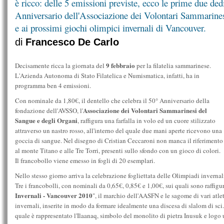
è ricco: delle 5 emissioni previste, ecco le prime due ded
Anniversario dell'Associazione dei Volontari Sammarines
e ai prossimi giochi olimpici invernali di Vancouver.
di
Francesco De Carlo
9 febbraio
Decisamente ricca la giornata del
per la filatelia sammarinese.
L'Azienda Autonoma di Stato Filatelica e Numismatica, infatti, ha in
programma ben 4 emissioni.
Con nominale da 1,80€, il dentello che celebra il 50° Anniversario della
Associazione dei Volontari Sammarinesi del
fondazione dell'AVSSO, l'
Sangue e degli Organi
, raffigura una farfalla in volo ed un cuore stilizzato
attraverso un nastro rosso, all'interno del quale due mani aperte ricevono una
goccia di sangue. Nel disegno di Cristian Ceccaroni non manca il riferimento
al monte Titano e alle Tre Torri, presenti sullo sfondo con un gioco di colori.
Il francobollo viene emesso in fogli di 20 esemplari.
Nello stesso giorno arriva la celebrazione fogliettata delle Olimpiadi invern
Tre i francobolli, con nominali da 0,65€, 0,85€ e 1,00€, sui quali sono raffigura
Invernali - Vancouver 2010
", il marchio dell'AASFN e le sagome di vari atle
invernali, inserite in modo da formare idealmente una discesa di slalom di sci. 
quale è rappresentato l'Ilaanaq, simbolo del monolito di pietra Inusuk e logo u