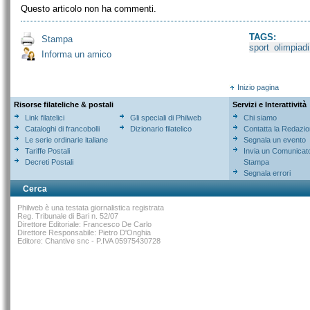
Questo articolo non ha commenti.
TAGS:
Stampa
sport
olimpiadi
Informa un amico
Inizio pagina
Risorse filateliche & postali
Servizi e Interattività
Link filatelici
Gli speciali di Philweb
Chi siamo
Cataloghi di francobolli
Dizionario filatelico
Contatta la Redazi
Le serie ordinarie italiane
Segnala un evento
Tariffe Postali
Invia un Comunicat
Decreti Postali
Stampa
Segnala errori
Cerca
Philweb è una testata giornalistica registrata
Reg. Tribunale di Bari n. 52/07
Direttore Editoriale: Francesco De Carlo
Direttore Responsabile: Pietro D'Onghia
Editore: Chantive snc - P.IVA 05975430728