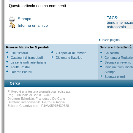
Questo articolo non ha commenti.
TAGS:
Stampa
anno internazio
Informa un amico
astronomia
Inizio pagina
Risorse filateliche & postali
Servizi e Interattività
Link filatelici
Gli speciali di Philweb
Chi siamo
Cataloghi di francobolli
Dizionario filatelico
Contatta la Redazi
Le serie ordinarie italiane
Segnala un evento
Tariffe Postali
Invia un Comunicat
Decreti Postali
Stampa
Segnala errori
Cerca
Philweb è una testata giornalistica registrata
Reg. Tribunale di Bari n. 52/07
Direttore Editoriale: Francesco De Carlo
Direttore Responsabile: Pietro D'Onghia
Editore: Chantive snc - P.IVA 05975430728