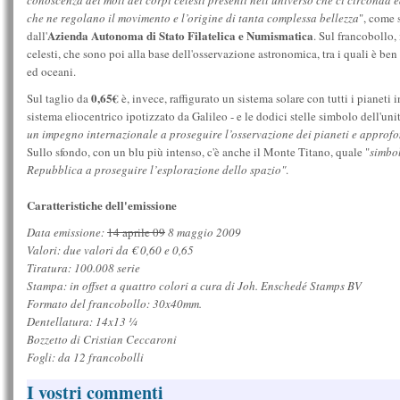
conoscenza dei moti dei corpi celesti presenti nell'universo che ci circonda e
che ne regolano il movimento e l’origine di tanta complessa bellezza
", come 
Azienda Autonoma di Stato Filatelica e Numismatica
dall'
. Sul francobollo,
celesti, che sono poi alla base dell'osservazione astronomica, tra i quali è ben 
ed oceani.
0,65€
Sul taglio da
è, invece, raffigurato un sistema solare con tutti i pianeti i
sistema eliocentrico ipotizzato da Galileo - e le dodici stelle simbolo dell'un
un impegno internazionale a proseguire l’osservazione dei pianeti e approfo
Sullo sfondo, con un blu più intenso, c'è anche il Monte Titano, quale "
simbol
Repubblica a proseguire l’esplorazione dello spazio"
.
Caratteristiche dell'emissione
Data emissione:
14 aprile 09
8 maggio 2009
Valori: due valori da € 0,60 e 0,65
Tiratura: 100.008 serie
Stampa: in offset a quattro colori a cura di Joh. Enschedé Stamps BV
Formato del francobollo: 30x40mm.
Dentellatura: 14x13 ¼
Bozzetto di Cristian Ceccaroni
Fogli: da 12 francobolli
I vostri commenti