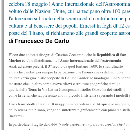
celebra l'8 maggio l'Anno Internazionale dell'Astronomia
voluto dalle Nazioni Unite, cui partecipano oltre 100 paes
l'attenzione sul ruolo della scienza ed il contributo che pu
cultura e al benessere dei popoli. Emessi in fogli di 12 es
poste del Titano, si richiamano alle grandi scoperte astr
di
Francesco De Carlo
Repubblica di San
E' con due colorati disegni di Cristian Ceccaroni, che la
Marino
Anno Internazionale dell'Astronomia
celebra filatelicamente l'
.
Anzi, ad essere precisi, il 3° secolo da quel lontano 1609, lo straordinario
anno che cambiò per sempre la percezione che l'uomo aveva del mondo e
dell'universo grazie alle scoperte di Galileo Galilei: le montagne lunari hann
mostrato che un altro corpo aveva rilievi e strutture geografiche simili a
quelle della Terra; la Via Lattea è composta di stelle; Giove ha dei satelliti
come la Terra, che rappresentavano in piccolo il sistema superando i modelli 
8 maggio
Due i francobolli in uscita l'
(in precedenza, il 14 aprile) e nei quali
dello scienziato pisano, vengono sintetizzate graficamente con pianeti e stell
"azzurro".
0,60€
In particolare il taglio da
"v
uole celebrare un percorso storico che ha 