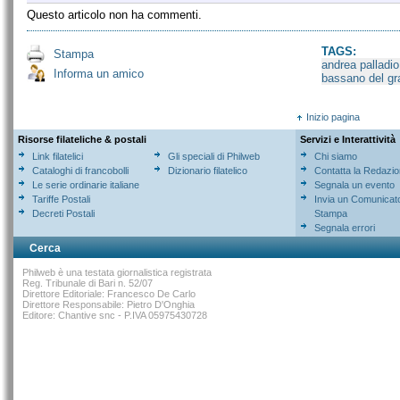
Questo articolo non ha commenti.
TAGS:
Stampa
andrea palladio
Informa un amico
bassano del gr
Inizio pagina
Risorse filateliche & postali
Servizi e Interattività
Link filatelici
Gli speciali di Philweb
Chi siamo
Cataloghi di francobolli
Dizionario filatelico
Contatta la Redazi
Le serie ordinarie italiane
Segnala un evento
Tariffe Postali
Invia un Comunicat
Decreti Postali
Stampa
Segnala errori
Cerca
Philweb è una testata giornalistica registrata
Reg. Tribunale di Bari n. 52/07
Direttore Editoriale: Francesco De Carlo
Direttore Responsabile: Pietro D'Onghia
Editore: Chantive snc - P.IVA 05975430728