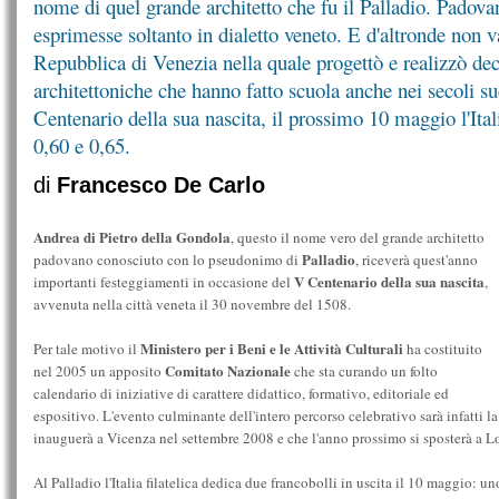
nome di quel grande architetto che fu il Palladio. Padova
esprimesse soltanto in dialetto veneto. E d'altronde non v
Repubblica di Venezia nella quale progettò e realizzò dec
architettoniche che hanno fatto scuola anche nei secoli su
Centenario della sua nascita, il prossimo 10 maggio l'Ita
0,60 e 0,65.
di
Francesco De Carlo
Andrea di Pietro della Gondola
, questo il nome vero del grande architetto
Palladio
padovano conosciuto con lo pseudonimo di
, riceverà quest'anno
V Centenario della sua nascita
importanti festeggiamenti in occasione del
,
avvenuta nella città veneta il 30 novembre del 1508.
Ministero per i Beni e le Attività Culturali
Per tale motivo il
ha costituito
Comitato Nazionale
nel 2005 un apposito
che sta curando un folto
calendario di iniziative di carattere didattico, formativo, editoriale ed
espositivo. L'evento culminante dell'intero percorso celebrativo sarà infatti l
inauguerà a Vicenza nel settembre 2008 e che l'anno prossimo si sposterà a Lo
Al Palladio l'Italia filatelica dedica due francobolli in uscita il 10 maggio: un