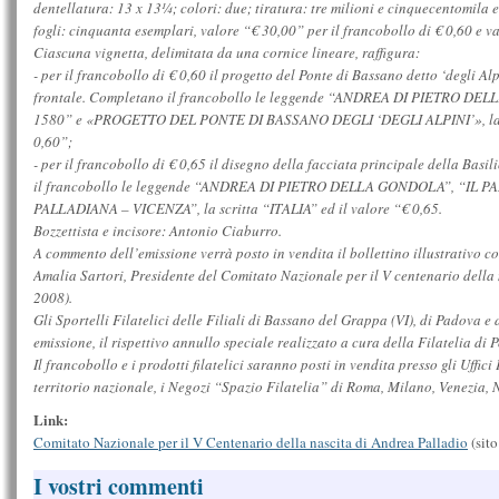
dentellatura: 13 x 13¼; colori: due; tiratura: tre milioni e cinquecentomila
fogli: cinquanta esemplari, valore “€ 30,00” per il francobollo di € 0,60 e va
Ciascuna vignetta, delimitata da una cornice lineare, raffigura:
- per il francobollo di € 0,60 il progetto del Ponte di Bassano detto ‘degli Alpi
frontale. Completano il francobollo le leggende “ANDREA DI PIETRO D
1580” e «PROGETTO DEL PONTE DI BASSANO DEGLI ‘DEGLI ALPINI’», la scr
0,60”;
- per il francobollo di € 0,65 il disegno della facciata principale della Bas
il francobollo le leggende “ANDREA DI PIETRO DELLA GONDOLA”, “IL P
PALLADIANA – VICENZA”, la scritta “ITALIA” ed il valore “€ 0,65.
Bozzettista e incisore: Antonio Ciaburro.
A commento dell’emissione verrà posto in vendita il bollettino illustrativo co
Amalia Sartori, Presidente del Comitato Nazionale per il V centenario della
2008).
Gli Sportelli Filatelici delle Filiali di Bassano del Grappa (VI), di Padova e 
emissione, il rispettivo annullo speciale realizzato a cura della Filatelia di P
Il francobollo e i prodotti filatelici saranno posti in vendita presso gli Uffici P
territorio nazionale, i Negozi “Spazio Filatelia” di Roma, Milano, Venezia, 
Link:
Comitato Nazionale per il V Centenario della nascita di Andrea Palladio
(sito
I vostri commenti