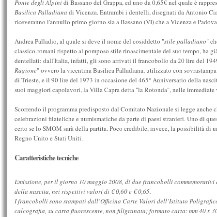
Ponte degli Alpini
di Bassano del Grappa, ed uno da 0,65€ nel quale è rapprese
Basilica Palladiana
di Vicenza. Entrambi i dentelli, disegnati da Antonio Ciab
riceveranno l'annullo primo giorno sia a Bassano (VI) che a Vicenza e Padova
Andrea Palladio, al quale si deve il nome del cosiddetto "
stile palladiano
" ch
classico-romani rispetto al pomposo stile rinascimentale del suo tempo, ha già
dentellati: dall'Italia, infatti, gli sono arrivati il francobollo da 20 lire del 194
Ragione
" ovvero la vicentina Basilica Palladiana, utilizzato con sovrastam
di Trieste, e il 90 lire del 1973 in occasione del 465° Anniversario della nascit
suoi maggiori capolavori, la Villa Capra detta "la Rotonda", nelle immediate
Scorrendo il programma predisposto dal Comitato Nazionale si legge anche che
celebrazioni filateliche e numismatiche da parte di paesi stranieri. Uno di q
certo se lo SMOM sarà della partita. Poco credibile, invece, la possibilità di u
Regno Unito e Stati Uniti.
Caratteristiche tecniche
Emissione, per il giorno 10 maggio 2008, di due francobolli commemorativi 
della nascita, nei rispettivi valori di € 0,60 e € 0,65.
I francobolli sono stampati dall’Officina Carte Valori dell’Istituto Poligrafic
calcografia, su carta fluorescente, non filigranata; formato carta: mm 40 x 