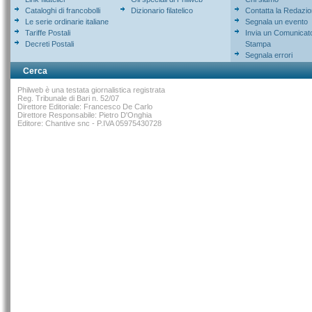
Cataloghi di francobolli
Dizionario filatelico
Contatta la Redazi
Le serie ordinarie italiane
Segnala un evento
Tariffe Postali
Invia un Comunicat
Decreti Postali
Stampa
Segnala errori
Cerca
Philweb è una testata giornalistica registrata
Reg. Tribunale di Bari n. 52/07
Direttore Editoriale: Francesco De Carlo
Direttore Responsabile: Pietro D'Onghia
Editore: Chantive snc - P.IVA 05975430728