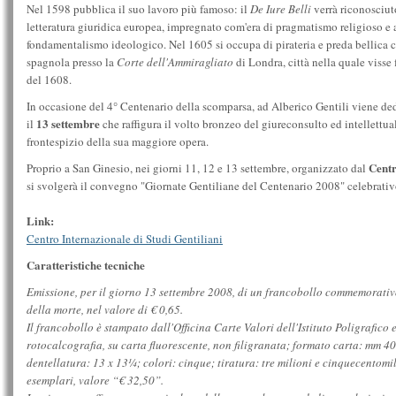
Nel 1598 pubblica il suo lavoro più famoso: il
De Iure Belli
verrà riconosciut
letteratura giuridica europea, impregnato com'era di pragmatismo religioso e
fondamentalismo ideologico. Nel 1605 si occupa di pirateria e preda bellica
spagnola presso la
Corte dell'Ammiragliato
di Londra, città nella quale visse
del 1608.
In occasione del 4° Centenario della scomparsa, ad Alberico Gentili viene de
13 settembre
il
che raffigura il volto bronzeo del giureconsulto ed intellettu
frontespizio della sua maggiore opera.
Centr
Proprio a San Ginesio, nei giorni 11, 12 e 13 settembre, organizzato dal
si svolgerà il convegno "Giornate Gentiliane del Centenario 2008" celebrativo
Link:
Centro Internazionale di Studi Gentiliani
Caratteristiche tecniche
Emissione, per il giorno 13 settembre 2008, di un francobollo commemorativo
della morte, nel valore di € 0,65.
Il francobollo è stampato dall'Officina Carte Valori dell'Istituto Poligrafico e
rotocalcografia, su carta fluorescente, non filigranata; formato carta: mm 4
dentellatura: 13 x 13¼; colori: cinque; tiratura: tre milioni e cinquecentomi
esemplari, valore “€ 32,50”.