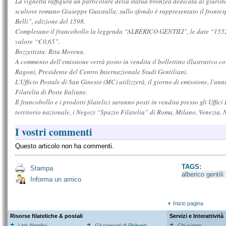
La vignetta raffigura un particolare della statua bronzea dedicata al giurista
scultore romano Giuseppe Guastalla; sullo sfondo è rappresentato il frontespi
Belli”, edizione del 1598.
Completano il francobollo la leggenda “ALBERICO GENTILI”, le date “1552 -
valore “€ 0,65”.
Bozzettista: Rita Morena.
A commento dell'emissione verrà posto in vendita il bollettino illustrativo co
Ragoni, Presidente del Centro Internazionale Studi Gentiliani.
L'Ufficio Postale di San Ginesio (MC) utilizzerà, il giorno di emissione, l'ann
Filatelia di Poste Italiane.
Il francobollo e i prodotti filatelici saranno posti in vendita presso gli Uffici P
territorio nazionale, i Negozi “Spazio Filatelia” di Roma, Milano, Venezia, 
I vostri commenti
Questo articolo non ha commenti.
TAGS:
Stampa
alberico gentili
Informa un amico
Inizio pagina
Risorse filateliche & postali
Servizi e Interattività
Link filatelici
Gli speciali di Philweb
Chi siamo