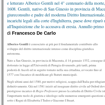
e letterato Alberico Gentili nel 4° centenario della mort
1608. Gentili, nativo di San Ginesio in provincia di Mace
giureconsulto e padre del moderna Diritto Internazionale.
incarichi legali alla corte d'Inghilterra, paese dove riparò
all'Inquisizione che lo accusava di eresia. Annullo prim
di
Francesco De Carlo
Alberico Gentili
è conosciuto ai più per il fondamentale contributo allo
sviluppo del diritto internazionale intenso come disciplina giuridica
autonoma.
Nato a San Ginesio, in provincia di Macerata, il 14 gennaio 1552, consegue i
dottorato in legge all'Università di Perugia divenendo, più tardi, prima
podestà di Ascoli ed in seguito tornato nella sua cittadina, avvocato fino al
1577 con l'incarico di modificare gli Statuti municipali.
Negli ultimi anni del 1580, per motivi religiosi, scappa dall'Italia per rifugiars
definitivamente. Già nel 1581 iniziò ad insegnare diritto civile ad Oxford dove
prestigioso incarico di
Regio Professore
presso la cattedra di Diritto Civile i
l'importante ruolo di giurista e ideologo sulle numerose emergenti questioni d
sotto i Regni di Elisabetta I Tudor e Giacomo I Stuart.