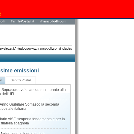
!
olli
TariffePostali.it
iFrancobolli.com
sletter.it/httpdocs/www.ifrancobolli.com/includes
sime emissioni
ia
Servizi Postali
 Sopracordevole, ancora un triennio alla
 dell'UFI
l'Anno Giubilare Somasco la seconda
 postale italiana
iario AISF: scoperta fondamentale per la
 filatelia spagnola
Marino: nuovo logo e nuova