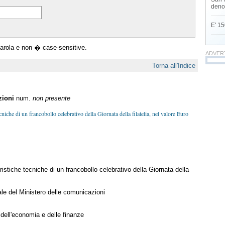
deno
E' 15
parola e non � case-sensitive.
ADVER
Torna all'Indice
zioni
num.
non presente
cniche di un francobollo celebrativo della Giornata della filatelia, nel valore Euro
istiche tecniche di un francobollo celebrativo della Giornata della
ale del Ministero delle comunicazioni
 dell'economia e delle finanze