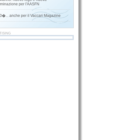
minazione per l'AASFN
0�... anche per il Vaccari Magazine
TISING