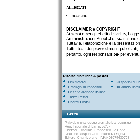
ALLEGATI:
nessuno
DISCLAIMER e COPYRIGHT
Ai sensi e per gli effetti dell'art. 5, Legge
Amministrazioni Pubbliche, sia italiane ch
Tuttavia, l'elaborazione e la presentazion
Tutti i testi dei provvedimenti pubblicati
pertanto, ogni responsabilit� per eventual
Risorse filateliche & postali
Link filatelici
Gli speciali di P
Cataloghi di francobolli
Dizionario filatel
Le serie ordinarie italiane
Tariffe Postali
Decreti Postali
Cerca
Philweb è una testata giornalistica registrata
Reg. Tribunale di Bari n. 52/07
Direttore Editoriale: Francesco De Carlo
Direttore Responsabile: Pietro D'Onghia
Editore: Chantive snc - P.IVA 05975430728