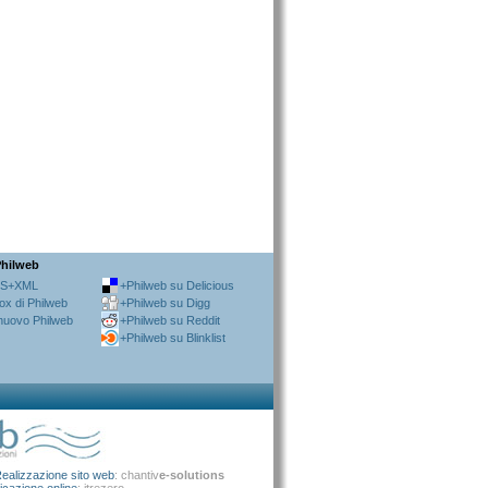
Philweb
SS+XML
+Philweb su Delicious
ox di Philweb
+Philweb su Digg
 nuovo Philweb
+Philweb su Reddit
+Philweb su Blinklist
ealizzazione sito web
: chantiv
e-solutions