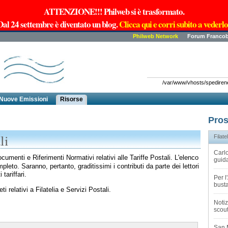
ATTENZIONE!!! Philweb si è trasformato.
Dal 24 settembre è diventato un blog.
Clicca qui e corri subito a vederlo
Philweb Network
Forum Francob
/var/www/vhosts/spedirenew
Nuove Emissioni
Risorse
Pros
li
Filatel
Carlo
umenti e Riferimenti Normativi relativi alle Tariffe Postali. L'elenco
guida
eto. Saranno, pertanto, graditissimi i contributi da parte dei lettori
 tariffari.
Per 
busta
i relativi a Filatelia e Servizi Postali.
Notiz
scout
San 