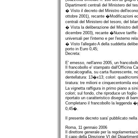
Dipartimenti centrali del Ministero del 
� Visto il decreto del Ministro dell'econ
ottobre 2001), recante �Modificazioni ed 
centrali del Ministero del tesoro, del b
� Vista la deliberazione del Ministro de
dicembre 2003), recante �Nuove tariffe dei
universali per l'interno e per l'esterno re
� Visto l'allegato A della suddetta deliber
porto in Euro 0,45;
Decreta:
E' emesso, nell'anno 2005, un francobollo 
Il francobollo e' stampato dall'Officina Ca
rotocalcografia, su carta fluorescente, 
dentellatura: 13�x13; colori: quadricrom
tiratura: tre milioni e cinquecentomila e
La vignetta raffigura in primo piano a sin
colori; sul fondo, che riproduce un foglio 
riportato un caratteristico disegno di bam
Completano il francobollo la leggenda �gi
0,45�.
Il presente decreto sara' pubblicato nella
Roma, 11 gennaio 2006
Il direttore generale per la regolamentaz
Il capo della Direzione VI del Dipartiment