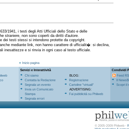
 633/1941, i testi degli Atti Ufficiali dello Stato e delle
e straniere, non sono coperti da diritti d'autore.
e dei testi stessi si intendono protette da copyright.
, anche mediante link, non hanno carattere di ufficialit�: si declina,
i inesattezze e si rinvia in ogni caso al testo ufficiale.
Inizio pagina
Servizi e Interattività
Condividi 
hilweb
Chi siamo
BLOG:
Feed R
ico
Contatta la Redazione
Registrazione
Il NewsB
Segnala un evento
Cartoline "virtuali"
Scopri il
Invia un Comunicato
ADVERTISING:
Stampa
Fai pubblicità su Philweb
Segnala errori
© 2005-2009 Philweb -
R