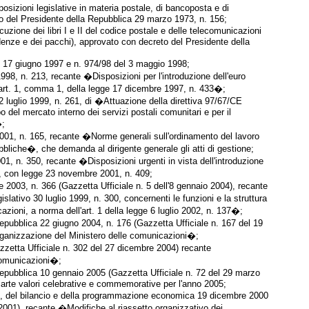
sposizioni legislative in materia postale, di bancoposta e di
o del Presidente della Repubblica 29 marzo 1973, n. 156;
uzione dei libri I e II del codice postale e delle telecomunicazioni
denze e dei pacchi), approvato con decreto del Presidente della
l 17 giugno 1997 e n. 974/98 del 3 maggio 1998;
1998, n. 213, recante �Disposizioni per l'introduzione dell'euro
'art. 1, comma 1, della legge 17 dicembre 1997, n. 433�;
22 luglio 1999, n. 261, di �Attuazione della direttiva 97/67/CE
 del mercato interno dei servizi postali comunitari e per il
�;
2001, n. 165, recante �Norme generali sull'ordinamento del lavoro
bliche�, che demanda al dirigente generale gli atti di gestione;
1, n. 350, recante �Disposizioni urgenti in vista dell'introduzione
i, con legge 23 novembre 2001, n. 409;
e 2003, n. 366 (Gazzetta Ufficiale n. 5 dell'8 gennaio 2004), recante
slativo 30 luglio 1999, n. 300, concernenti le funzioni e la struttura
azioni, a norma dell'art. 1 della legge 6 luglio 2002, n. 137�;
Repubblica 22 giugno 2004, n. 176 (Gazzetta Ufficiale n. 167 del 19
ganizzazione del Ministero delle comunicazioni�;
zetta Ufficiale n. 302 del 27 dicembre 2004) recante
comunicazioni�;
Repubblica 10 gennaio 2005 (Gazzetta Ufficiale n. 72 del 29 marzo
carte valori celebrative e commemorative per l'anno 2005;
ro, del bilancio e della programmazione economica 19 dicembre 2000
 2001), recante �Modifiche al riassetto organizzativo dei