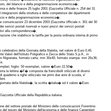
tesoro, del bilancio e della programmazione economica�;
omia e delle finanze 25 luglio 2001 (Gazzetta Ufficiale n. 254 del 31
integrazioni della struttura e delle competenze dei dipartimenti
ilancio e della programmazione economica�;
lle comunicazioni 23 dicembre 2003 (Gazzetta Ufficiale n. 301 del 30
 servizi postali riservati e nuovi prezzi dei servizi postali
lativi alla corrispondenza�;
azione che stabilisce la tariffa per la posta ordinaria interna di primo
celebrativo della Giornata della filatelia, nel valore di Euro 0,45.
rte Valori dell'Istituto Poligrafico e Zecca dello Stato S.p.A., in
non filigranata; formato carta: mm 30x40; formato stampa: mm 26x36;
ia;
semplari; foglio: 50 esemplari, valore �Euro 22,50�.
istra la lettera �F� composta da francobolli stilizzati di diversi
di quaderno a righe utilizzato nei primi due anni di scuola, e'
bini.
ornata della filatelia�, la scritta �italia� ed il valore �Euro
 Gazzetta Ufficiale della Repubblica italiana.
ione del settore postale del Ministero delle comunicazioni Fiorentino
o del tesoro del Ministero dell'economia e delle finanze Carpentieri