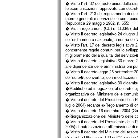
� Visto l'art. 32 del testo unico delle di
telecomunicazioni, approvato con decret
� Visto l'art. 213 del regolamento di esec
(norme generali e servizi delle corrispon
Repubblica 29 maggio 1982, n. 655;
� Visti i regolamenti (CE) n. 1103/97 de
� Visto il decreto legislativo 24 giugno 
nell'ordinamento nazionale, a norma dell
� Visto l'art. 17 del decreto legislativo 
concernente regole comuni per lo sviluppo
miglioramento della qualita' del servizio
� Visto il decreto legislativo 30 marzo 
alle dipendenze delle amministrazioni pub
� Visto il decreto-legge 25 settembre 200
dell'euro�, convertito, con modificazion
� Visto il decreto legislativo 30 dicembr
�Modifiche ed integrazioni al decreto legi
organizzativa del Ministero delle comunic
� Visto il decreto del Presidente della 
luglio 2004) recante �Regolamento di or
� Visto il decreto 16 dicembre 2004 (Gaz
�Riorganizzazione del Ministero delle 
� Visto il decreto del Presidente della 
2005) di autorizzazione all'emissione di 
� Visto il decreto del Ministro del teso
(Gazzetta Ufficiale n. 133 dell'11 giugno