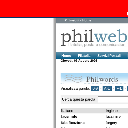
Philweb.it - Home
Home
Filatelia
Servizi Postali
Giovedì, 06 Agosto 2026
Philwords
Visualizza parole:
0-9
-
A-E
-
F-L
-
Cerca questa parola
Italiano
Inglese
facsimile
facsimile
falsificazione
forgery