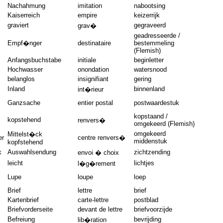
Nachahmung
imitation
nabootsing
Kaiserreich
empire
keizerrijk
graviert
gegraveerd
grav�
geadresseerde /
Empf�nger
destinataire
bestemmeling
(Flemish)
Anfangsbuchstabe
initiale
beginletter
Hochwasser
onondation
watersnood
belanglos
insignifiant
gering
Inland
binnenland
int�rieur
Ganzsache
entier postal
postwaardestuk
kopstaand /
kopstehend
renvers�
omgekeerd (Flemish)
omgekeerd
Mittelst�ck
er
centre renvers�
middenstuk
kopfstehend
k
Auswahlsendung
zichtzending
envoi � choix
leicht
lichtjes
l�g�rement
Lupe
loupe
loep
Brief
lettre
brief
Kartenbrief
carte-lettre
postblad
Briefvorderseite
devant de lettre
briefvoorzijde
Befreiung
bevrijding
lib�ration