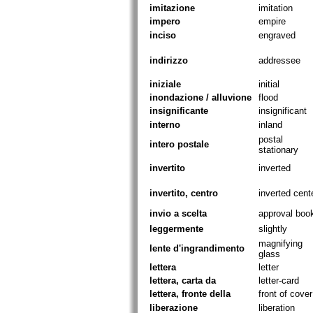
imitazione
imitation
impero
empire
inciso
engraved
indirizzo
addressee
iniziale
initial
inondazione / alluvione
flood
insignificante
insignificant
interno
inland
postal
intero postale
stationary
invertito
inverted
invertito, centro
inverted cent
invio a scelta
approval boo
leggermente
slightly
magnifying
lente d'ingrandimento
glass
lettera
letter
lettera, carta da
letter-card
lettera, fronte della
front of cover
liberazione
liberation