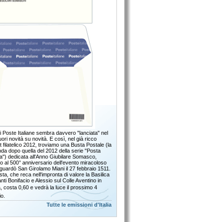
 Poste Italiane sembra davvero "lanciata" nel
fuori novità su novità. E così, nel già ricco
t filatelico 2012, troviamo una Busta Postale (la
da dopo quella del 2012 della serie "Posta
ana") dedicata all'Anno Giubilare Somasco,
o al 500° anniversario dell'evento miracoloso
iguardò San Girolamo Miani il 27 febbraio 1511.
ta, che reca nell'impronta di valore la Basilica
nti Bonifacio e Alessio sul Colle Aventino in
 costa 0,60 e vedrà la luce il prossimo 4
o.
Tutte le emissioni d'Italia