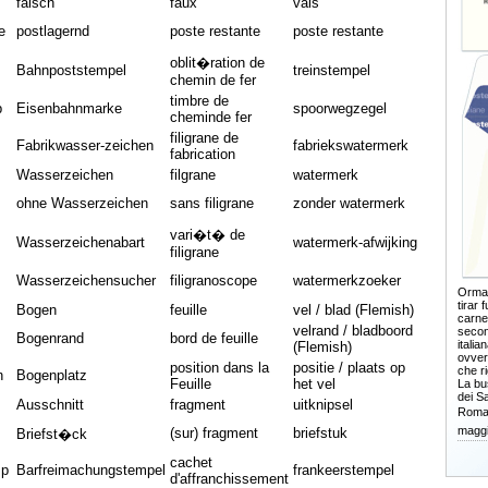
falsch
faux
vals
e
postlagernd
poste restante
poste restante
oblit�ration de
Bahnpoststempel
treinstempel
chemin de fer
timbre de
p
Eisenbahnmarke
spoorwegzegel
cheminde fer
filigrane de
Fabrikwasser-zeichen
fabriekswatermerk
fabrication
Wasserzeichen
filgrane
watermerk
ohne Wasserzeichen
sans filigrane
zonder watermerk
vari�t� de
Wasserzeichenabart
watermerk-afwijking
filigrane
Wasserzeichensucher
filigranoscope
watermerkzoeker
Ormai
tirar 
Bogen
feuille
vel / blad (Flemish)
carne
velrand / bladboord
secon
Bogenrand
bord de feuille
itali
(Flemish)
ovver
position dans la
positie / plaats op
che r
n
Bogenplatz
Feuille
het vel
La bus
dei Sa
Ausschnitt
fragment
uitknipsel
Roma,
maggi
(sur) fragment
briefstuk
Briefst�ck
cachet
mp
Barfreimachungstempel
frankeerstempel
d'affranchissement