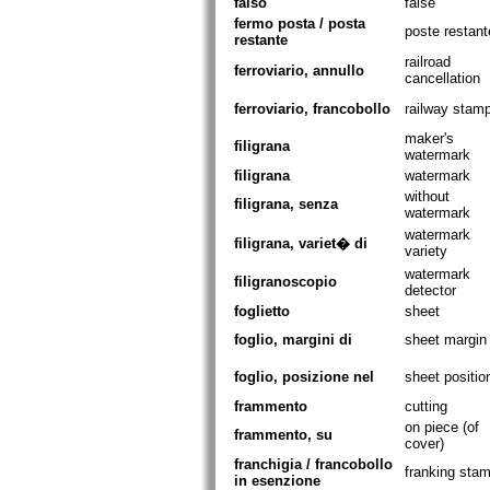
falso
false
fermo posta / posta
poste restant
restante
railroad
ferroviario, annullo
cancellation
ferroviario, francobollo
railway stam
maker's
filigrana
watermark
filigrana
watermark
without
filigrana, senza
watermark
watermark
filigrana, variet� di
variety
watermark
filigranoscopio
detector
foglietto
sheet
foglio, margini di
sheet margin
foglio, posizione nel
sheet positio
frammento
cutting
on piece (of
frammento, su
cover)
franchigia / francobollo
franking sta
in esenzione