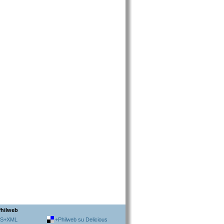
Philweb
SS+XML
+Philweb su Delicious