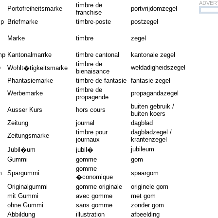
ADVER
timbre de
Portofreiheitsmarke
portvrijdomzegel
franchise
mp
Briefmarke
timbre-poste
postzegel
Marke
timbre
zegel
mp
Kantonalmarrke
timbre cantonal
kantonale zegel
timbre de
p
weldadigheidszegel
Wohlt�tigkeitsmarke
bienaisance
Phantasiemarke
timbre de fantasie
fantasie-zegel
timbre de
Werbemarke
propagandazegel
propagende
buiten gebruik /
Ausser Kurs
hors cours
buiten koers
Zeitung
journal
dagblad
timbre pour
dagbladzegel /
Zeitungsmarke
journaux
krantenzegel
jubileum
Jubil�um
jubil�
Gummi
gomme
gom
gomme
m
Spargummi
spaargom
�conomique
Originalgummi
gomme originale
originele gom
mit Gummi
avec gomme
met gom
ohne Gummi
sans gomme
zonder gom
Abbildung
illustration
afbeelding