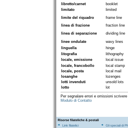
libretto/carnet
booklet
limitato
limited
limite del riquadro
frame line
linea di frazione
fraction line
linea di separazione
dividing line
linee ondulate
wavy lines
linguella
hinge
litografia
lithography
locale, emissione
local issue
locale, francobollo
local stamp
locale, posta
local mail
losanghe
lozenges
lotti invenduti
unsold lots
lotto
lot
Per segnalare errori e omissioni scriver
Modulo di Contatto
Risorse filateliche & postali
Link filatelici
Gli speciali di P