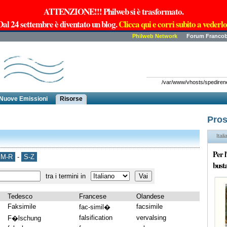
ATTENZIONE!!! Philweb si è trasformato.
Dal 24 settembre è diventato un blog.
Clicca qui e corri subito a vederlo
Philweb Network
Forum Francob
/var/www/vhosts/spedirenew
Nuove Emissioni
Risorse
Pros
Itali
Per 
M-R
-
S-Z
busta
tra i termini in
Tedesco
Francese
Olandese
Faksimile
facsimile
fac-simil�
falsification
vervalsing
F�lschung