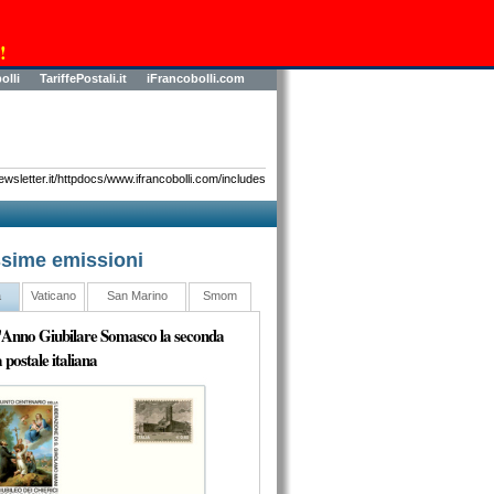
!
olli
TariffePostali.it
iFrancobolli.com
sletter.it/httpdocs/www.ifrancobolli.com/includes
sime emissioni
a
Vaticano
San Marino
Smom
l'Anno Giubilare Somasco la seconda
 postale italiana