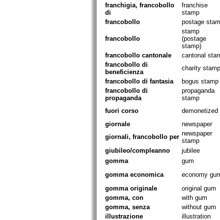
franchigia, francobollo
franchise
di
stamp
francobollo
postage sta
stamp
francobollo
(postage
stamp)
francobollo cantonale
cantonal sta
francobollo di
charity stam
beneficienza
francobollo di fantasia
bogus stamp
francobollo di
propaganda
propaganda
stamp
fuori corso
demonetized
giornale
newspaper
newspaper
giornali, francobollo per
stamp
giubileo/compleanno
jubilee
gomma
gum
gomma economica
economy gu
gomma originale
original gum
gomma, con
with gum
gomma, senza
without gum
illustrazione
illustration