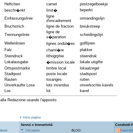
Heftchen
carnet
postzegelboekje
beperkt
beschr�nkt
limit�
ligne
Einfassungslinie
omrandingslijn
d'encadrement
Bruchstrich
ligne de fraction
breukstreep
ligne de
Trennungslinie
scheidingslijn
s�paration
Wellenlinien
golflijnen
lignes ondul�es
Falz
plakker
charni�re
Steindruck
lithogrphie
steendruk
Lokalausgabe
lokale uitgifte
�mission locale
Ortspostmarke
timbre local
lokaalzegel
Stadtpost
poste locale
stadspost
Rauten
losanges
ruiten
Unverkaufte Lose
lots invendus
onverkochte kavels
Los
lot
kavel
e alla Redazione usando l'apposito
Inizio pagina
Servizi e Interattività
Condividi 
hilweb
Chi siamo
BLOG:
Feed R