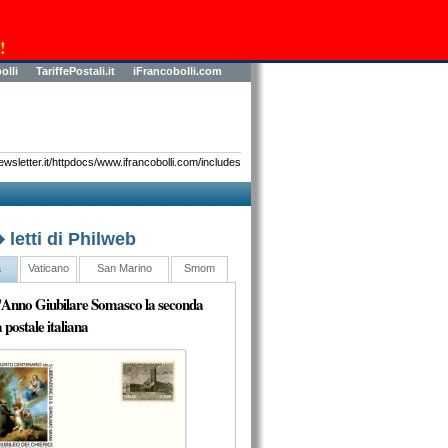
!
olli
TariffePostali.it
iFrancobolli.com
sletter.it/httpdocs/www.ifrancobolli.com/includes
� letti di Philweb
a
Vaticano
San Marino
Smom
l'Anno Giubilare Somasco la seconda
 postale italiana