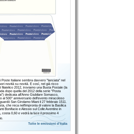
 Poste Italiane sembra davvero "lanciata" nel
fuori novità su novità. E così, nel già ricco
t filatelico 2012, troviamo una Busta Postale (la
da dopo quella del 2012 della serie "Posta
ana") dedicata all'Anno Giubilare Somasco,
o al 500° anniversario dell'evento miracoloso
iguardò San Girolamo Miani il 27 febbraio 1511.
ta, che reca nell'impronta di valore la Basilica
nti Bonifacio e Alessio sul Colle Aventino in
 costa 0,60 e vedrà la luce il prossimo 4
o.
Tutte le emissioni d'Italia