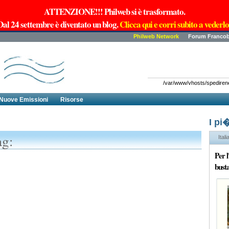
ATTENZIONE!!! Philweb si è trasformato.
Dal 24 settembre è diventato un blog.
Clicca qui e corri subito a vederlo
Philweb Network
Forum Francob
/var/www/vhosts/spedirenew
Nuove Emissioni
Risorse
I pi
ag:
Itali
Per 
busta