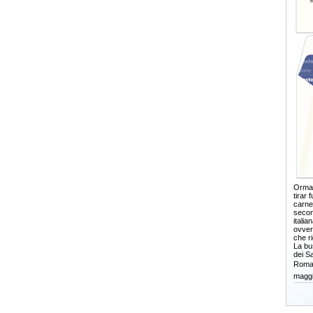
Ormai
tirar 
carne
secon
itali
ovver
che r
La bus
dei Sa
Roma,
maggi