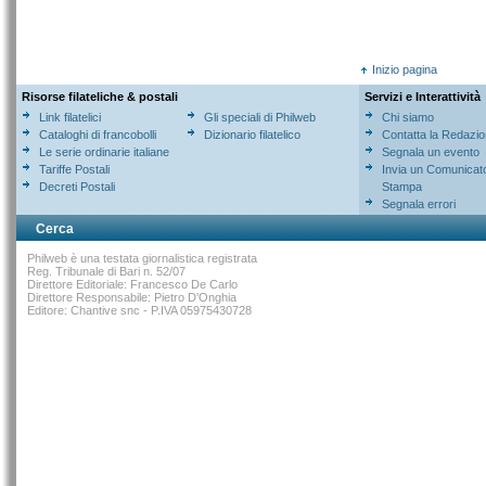
Inizio pagina
Risorse filateliche & postali
Servizi e Interattività
Link filatelici
Gli speciali di Philweb
Chi siamo
Cataloghi di francobolli
Dizionario filatelico
Contatta la Redazi
Le serie ordinarie italiane
Segnala un evento
Tariffe Postali
Invia un Comunicat
Decreti Postali
Stampa
Segnala errori
Cerca
Philweb è una testata giornalistica registrata
Reg. Tribunale di Bari n. 52/07
Direttore Editoriale: Francesco De Carlo
Direttore Responsabile: Pietro D'Onghia
Editore: Chantive snc - P.IVA 05975430728