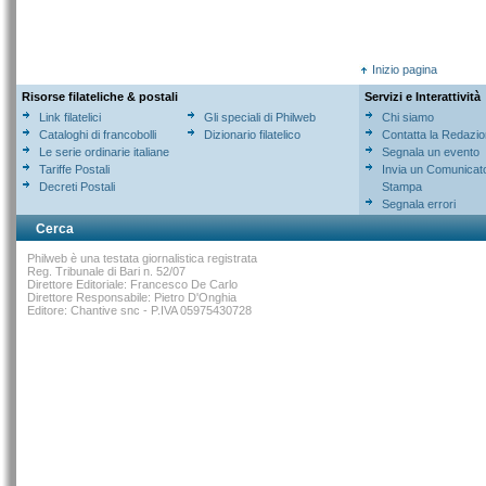
Inizio pagina
Risorse filateliche & postali
Servizi e Interattività
Link filatelici
Gli speciali di Philweb
Chi siamo
Cataloghi di francobolli
Dizionario filatelico
Contatta la Redazi
Le serie ordinarie italiane
Segnala un evento
Tariffe Postali
Invia un Comunicat
Decreti Postali
Stampa
Segnala errori
Cerca
Philweb è una testata giornalistica registrata
Reg. Tribunale di Bari n. 52/07
Direttore Editoriale: Francesco De Carlo
Direttore Responsabile: Pietro D'Onghia
Editore: Chantive snc - P.IVA 05975430728