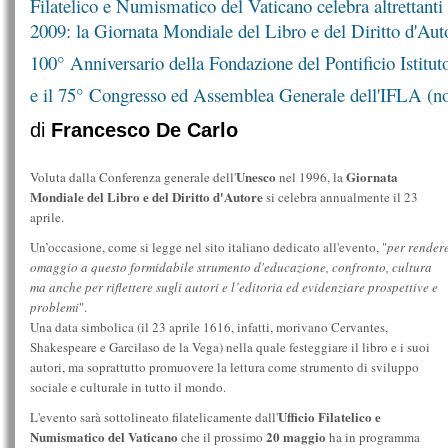
Filatelico e Numismatico del Vaticano celebra altrettanti
2009: la Giornata Mondiale del Libro e del Diritto d'Auto
100° Anniversario della Fondazione del Pontificio Istitut
e il 75° Congresso ed Assemblea Generale dell'IFLA (no
di
Francesco De Carlo
Unesco
Giornata
Voluta dalla Conferenza generale dell'
nel 1996, la
Mondiale del Libro e del Diritto d'Autore
si celebra annualmente il 23
aprile.
Un’occasione, come si legge nel sito italiano dedicato all'evento, "
per render
omaggio a questo formidabile strumento d'educazione, confronto, cultura
ma anche per riflettere sugli autori e l’editoria ed evidenziare prospettive e
problemi
".
Una data simbolica (il 23 aprile 1616, infatti, morivano Cervantes,
Shakespeare e Garcilaso de la Vega) nella quale festeggiare il libro e i suoi
autori, ma soprattutto promuovere la lettura come strumento di sviluppo
sociale e culturale in tutto il mondo.
Ufficio Filatelico e
L'evento sarà sottolineato filatelicamente dall'
Numismatico del Vaticano
20 maggio
che il prossimo
ha in programma