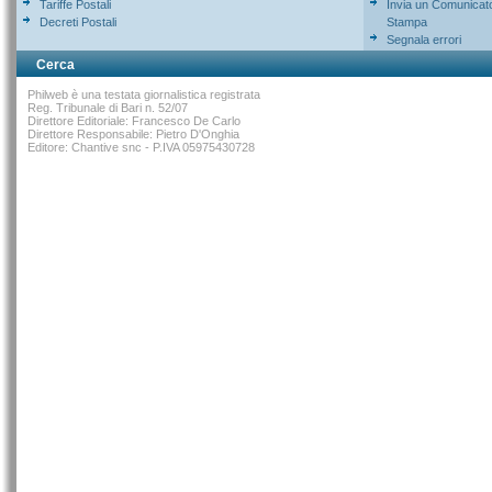
Tariffe Postali
Invia un Comunicat
Decreti Postali
Stampa
Segnala errori
Cerca
Philweb è una testata giornalistica registrata
Reg. Tribunale di Bari n. 52/07
Direttore Editoriale: Francesco De Carlo
Direttore Responsabile: Pietro D'Onghia
Editore: Chantive snc - P.IVA 05975430728