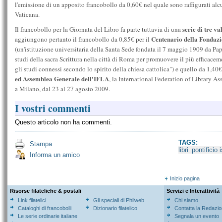
l'emissione di un apposito francobollo da 0,60€ nel quale sono raffigurati alcu
Vaticana.
serie di tre va
Il francobollo per la Giornata del Libro fa parte tuttavia di una
Centenario della Fondazio
aggiungono pertanto il francobollo da 0,85€ per il
(un'istituzione universitaria della Santa Sede fondata il 7 maggio 1909 da Pap
studi della sacra Scrittura nella città di Roma per promuovere il più efficaceme
gli studi connessi secondo lo spirito della chiesa cattolica") e quello da 1,40
ed Assemblea Generale dell'IFLA
, la International Federation of Library Ass
a Milano, dal 23 al 27 agosto 2009.
I vostri commenti
Questo articolo non ha commenti.
TAGS:
Stampa
libri
pontificio i
Informa un amico
Inizio pagina
Risorse filateliche & postali
Servizi e Interattività
Link filatelici
Gli speciali di Philweb
Chi siamo
Cataloghi di francobolli
Dizionario filatelico
Contatta la Redazi
Le serie ordinarie italiane
Segnala un evento